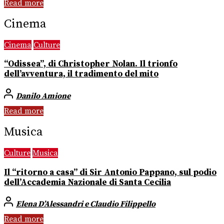
Read more
Cinema
Cinema
Culture
“Odissea”, di Christopher Nolan. Il trionfo
dell’avventura, il tradimento del mito
Danilo Amione
Read more
Musica
Culture
Musica
Il “ritorno a casa” di Sir Antonio Pappano, sul podio
dell’Accademia Nazionale di Santa Cecilia
Elena D’Alessandri e Claudio Filippello
Read more