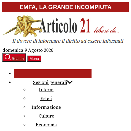
Skip
EMFA, LA GRANDE INCOMPIUTA
to
the
content
domenica 9 Agosto 2026
Search
Menu
Sezioni generali
Interni
Esteri
Informazione
Culture
Economia