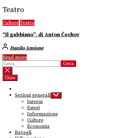
Teatro
Culture
Teatro
“Il gabbiano”, di Anton Čechov
Danilo Amione
Read more
Ricerca
per:
Close
Sezioni generali
Show
sub
Interni
menu
Esteri
Informazione
Culture
Economia
Bavagli