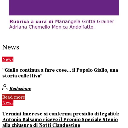
News
News
“Giulio continua a fare cose… il Popolo Giallo, una
storia collettiva”
Redazione
Read more
News
Termini Imerese si conferma presidio di legalità:
Antonio Balsamo riceve il Premio Speciale Stenio
alla chiusura di Notti Clandestine