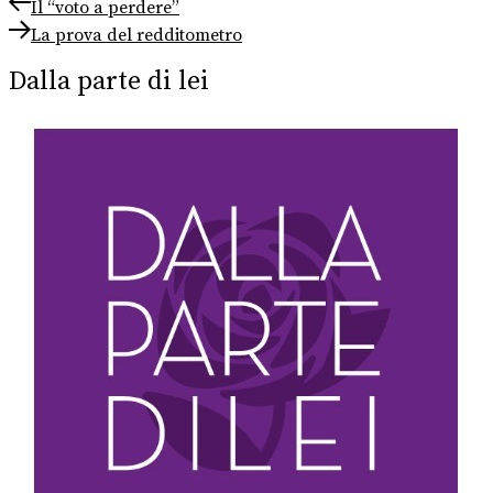
Navigazione
Previous
Il “voto a perdere”
post:
Next
articoli
La prova del redditometro
post:
Dalla parte di lei