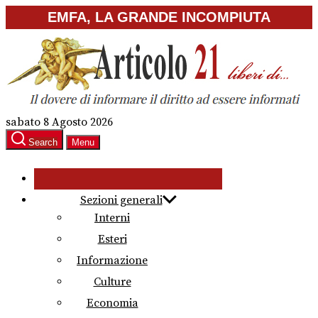
Skip
EMFA, LA GRANDE INCOMPIUTA
to
the
content
sabato 8 Agosto 2026
Search
Menu
Sezioni generali
Interni
Esteri
Informazione
Culture
Economia