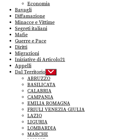
Economia
Bavagli
Diffamazione
Minacce e Vittime
Segreti italiani
Mafie
Guerre e Pace
Diritti
Migrazioni
Iniziative di Articolo21
Appelli
Dal Territorio
Show
sub
ABRUZZO
menu
BASILICATA
CALABRIA
CAMPANIA
EMILIA ROMAGNA
FRIULI VENEZIA GIULIA
LAZIO
LIGURIA
LOMBARDIA
MARCHE