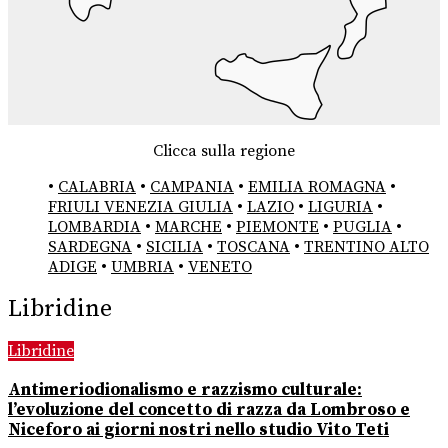
Clicca sulla regione
•
CALABRIA
•
CAMPANIA
•
EMILIA ROMAGNA
•
FRIULI VENEZIA GIULIA
•
LAZIO
•
LIGURIA
•
LOMBARDIA
•
MARCHE
•
PIEMONTE
•
PUGLIA
•
SARDEGNA
•
SICILIA
•
TOSCANA
•
TRENTINO ALTO
ADIGE
•
UMBRIA
•
VENETO
Libridine
Libridine
Antimeriodionalismo e razzismo culturale:
l’evoluzione del concetto di razza da Lombroso e
Niceforo ai giorni nostri nello studio Vito Teti