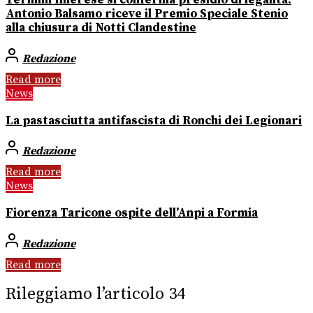
Termini Imerese si conferma presidio di legalità:
Antonio Balsamo riceve il Premio Speciale Stenio
alla chiusura di Notti Clandestine
Redazione
Read more
News
La pastasciutta antifascista di Ronchi dei Legionari
Redazione
Read more
News
Fiorenza Taricone ospite dell’Anpi a Formia
Redazione
Read more
Rileggiamo l’articolo 34