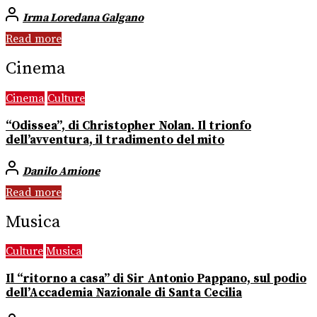
Irma Loredana Galgano
Read more
Cinema
Cinema
Culture
“Odissea”, di Christopher Nolan. Il trionfo
dell’avventura, il tradimento del mito
Danilo Amione
Read more
Musica
Culture
Musica
Il “ritorno a casa” di Sir Antonio Pappano, sul podio
dell’Accademia Nazionale di Santa Cecilia