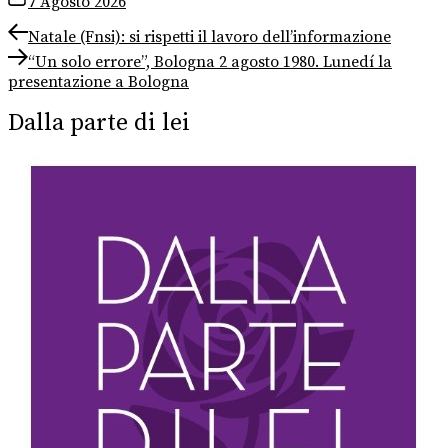
7 Agosto 2026
Navigazione
Previous
Natale (Fnsi): si rispetti il lavoro dell’informazione
post:
Next
articoli
“Un solo errore”, Bologna 2 agosto 1980. Lunedí la
post:
presentazione a Bologna
Dalla parte di lei