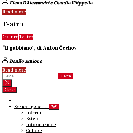
Elena D’Alessandri e Claudio Filippello
Read more
Teatro
Culture
Teatro
“Il gabbiano”, di Anton Čechov
Danilo Amione
Read more
Ricerca
per:
Close
Sezioni generali
Show
sub
Interni
menu
Esteri
Informazione
Culture