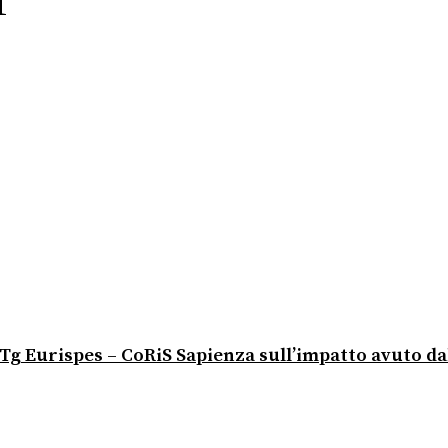
1
io Tg Eurispes – CoRiS Sapienza sull’impatto avuto d