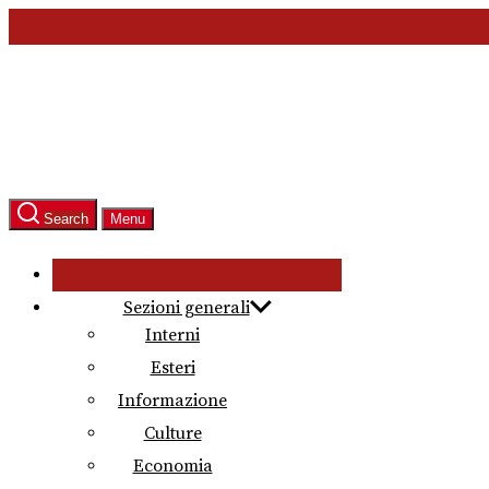
Skip
to
the
content
Search
Menu
Sezioni generali
Interni
Esteri
Informazione
Culture
Economia