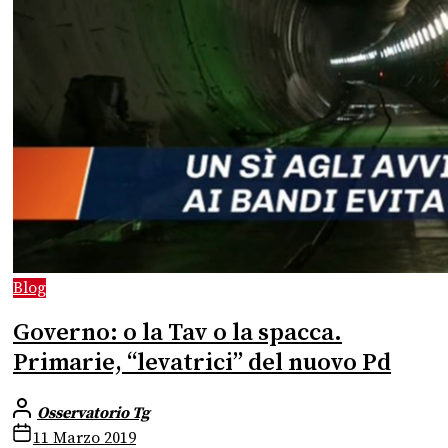
Blog
Governo: o la Tav o la spacca.
Primarie, “levatrici” del nuovo Pd
Osservatorio Tg
11 Marzo 2019