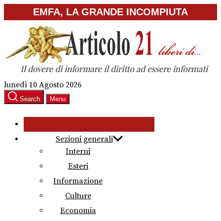
Skip
EMFA, LA GRANDE INCOMPIUTA
to
the
content
lunedì 10 Agosto 2026
Search
Menu
Sezioni generali
Interni
Esteri
Informazione
Culture
Economia