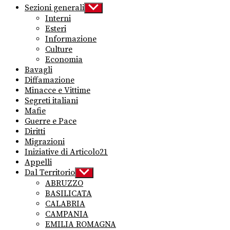
Sezioni generali
Show
sub
Interni
menu
Esteri
Informazione
Culture
Economia
Bavagli
Diffamazione
Minacce e Vittime
Segreti italiani
Mafie
Guerre e Pace
Diritti
Migrazioni
Iniziative di Articolo21
Appelli
Dal Territorio
Show
sub
ABRUZZO
menu
BASILICATA
CALABRIA
CAMPANIA
EMILIA ROMAGNA