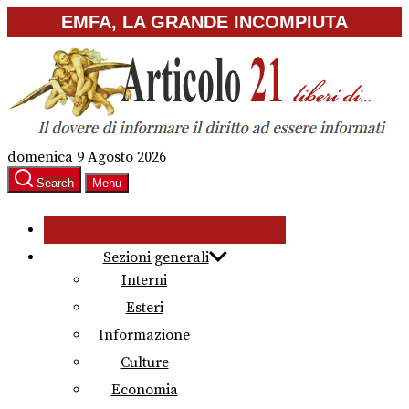
Skip
EMFA, LA GRANDE INCOMPIUTA
to
the
content
domenica 9 Agosto 2026
Search
Menu
Sezioni generali
Interni
Esteri
Informazione
Culture
Economia