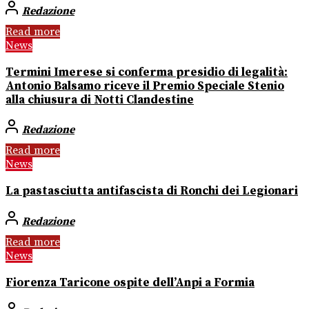
Redazione
Read more
News
Termini Imerese si conferma presidio di legalità:
Antonio Balsamo riceve il Premio Speciale Stenio
alla chiusura di Notti Clandestine
Redazione
Read more
News
La pastasciutta antifascista di Ronchi dei Legionari
Redazione
Read more
News
Fiorenza Taricone ospite dell’Anpi a Formia