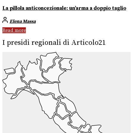
La pillola anticoncezionale: un’arma a doppio taglio
Elena Massa
Read more
I presidi regionali di Articolo21