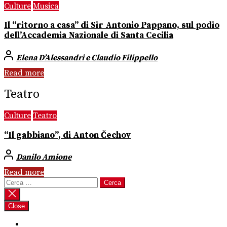
Culture
Musica
Il “ritorno a casa” di Sir Antonio Pappano, sul podio
dell’Accademia Nazionale di Santa Cecilia
Elena D’Alessandri e Claudio Filippello
Read more
Teatro
Culture
Teatro
“Il gabbiano”, di Anton Čechov
Danilo Amione
Read more
Ricerca
per:
Close