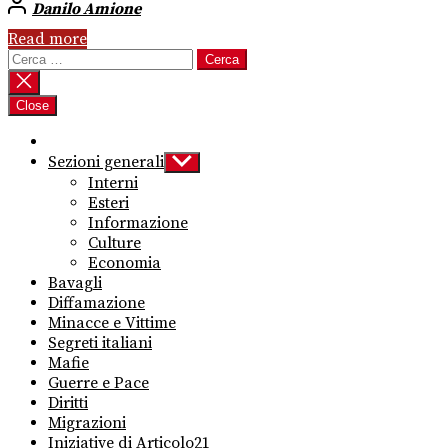
Danilo Amione
Read more
Ricerca
per:
Close
Sezioni generali
Show
sub
Interni
menu
Esteri
Informazione
Culture
Economia
Bavagli
Diffamazione
Minacce e Vittime
Segreti italiani
Mafie
Guerre e Pace
Diritti
Migrazioni
Iniziative di Articolo21