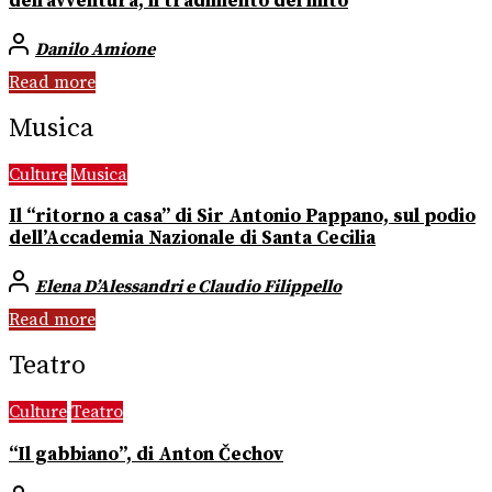
dell’avventura, il tradimento del mito
Danilo Amione
Read more
Musica
Culture
Musica
Il “ritorno a casa” di Sir Antonio Pappano, sul podio
dell’Accademia Nazionale di Santa Cecilia
Elena D’Alessandri e Claudio Filippello
Read more
Teatro
Culture
Teatro
“Il gabbiano”, di Anton Čechov