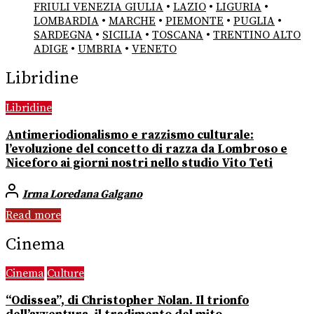
FRIULI VENEZIA GIULIA
•
LAZIO
•
LIGURIA
•
LOMBARDIA
•
MARCHE
•
PIEMONTE
•
PUGLIA
•
SARDEGNA
•
SICILIA
•
TOSCANA
•
TRENTINO ALTO
ADIGE
•
UMBRIA
•
VENETO
Libridine
Libridine
Antimeriodionalismo e razzismo culturale:
l’evoluzione del concetto di razza da Lombroso e
Niceforo ai giorni nostri nello studio Vito Teti
Irma Loredana Galgano
Read more
Cinema
Cinema
Culture
“Odissea”, di Christopher Nolan. Il trionfo