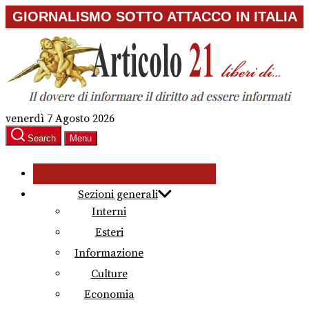
Skip
GIORNALISMO SOTTO ATTACCO IN ITALIA
to
the
content
venerdì 7 Agosto 2026
Search
Menu
Sezioni generali
Interni
Esteri
Informazione
Culture
Economia