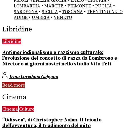
FRIULI VENEZIA GIULIA
•
LAZIO
•
LIGURIA
•
LOMBARDIA
•
MARCHE
•
PIEMONTE
•
PUGLIA
•
SARDEGNA
•
SICILIA
•
TOSCANA
•
TRENTINO ALTO
ADIGE
•
UMBRIA
•
VENETO
Libridine
Libridine
Antimeriodionalismo e razzismo culturale:
l’evoluzione del concetto di razza da Lombroso e
Niceforo ai giorni nostri nello studio Vito Teti
Irma Loredana Galgano
Read more
Cinema
Cinema
Culture
“Odissea”, di Christopher Nolan. Il trionfo
dell’avventura, il tradimento del mito