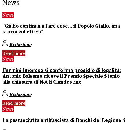
News
News
“Giulio continua a fare cose… il Popolo Giallo, una
storia collettiva”
Redazione
Read more
News
Termini Imerese si conferma presidio di legalità:
Antonio Balsamo riceve il Premio Speciale Stenio
alla chiusura di Notti Clandestine
Redazione
Read more
News
La pastasciutta antifascista di Ronchi dei Legionari