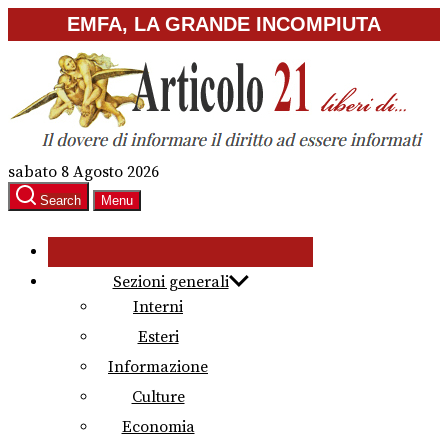
Skip
EMFA, LA GRANDE INCOMPIUTA
to
the
content
sabato 8 Agosto 2026
Search
Menu
Sezioni generali
Interni
Esteri
Informazione
Culture
Economia