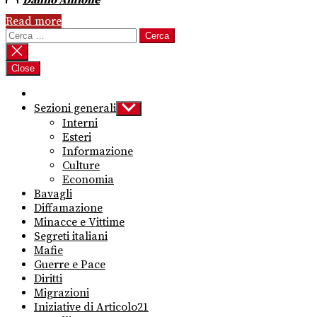
Danilo Amione
Read more
Ricerca
per:
Close
Sezioni generali
Show
sub
Interni
menu
Esteri
Informazione
Culture
Economia
Bavagli
Diffamazione
Minacce e Vittime
Segreti italiani
Mafie
Guerre e Pace
Diritti
Migrazioni
Iniziative di Articolo21