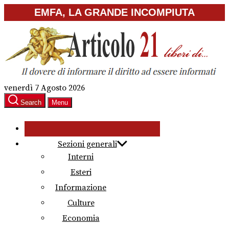
Skip
EMFA, LA GRANDE INCOMPIUTA
to
the
content
venerdì 7 Agosto 2026
Search
Menu
Sezioni generali
Interni
Esteri
Informazione
Culture
Economia