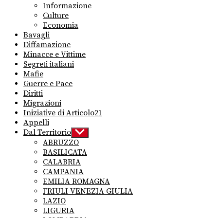
Informazione
Culture
Economia
Bavagli
Diffamazione
Minacce e Vittime
Segreti italiani
Mafie
Guerre e Pace
Diritti
Migrazioni
Iniziative di Articolo21
Appelli
Dal Territorio
Show
sub
ABRUZZO
menu
BASILICATA
CALABRIA
CAMPANIA
EMILIA ROMAGNA
FRIULI VENEZIA GIULIA
LAZIO
LIGURIA