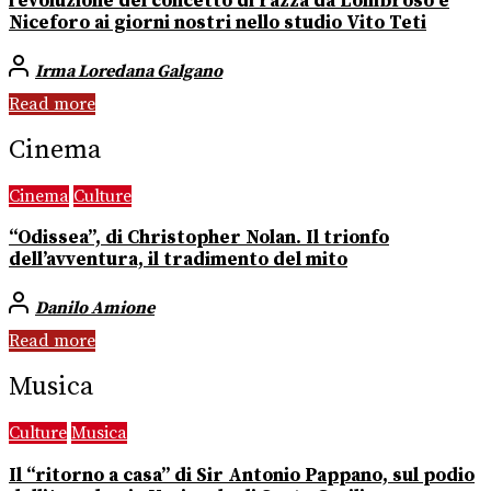
l’evoluzione del concetto di razza da Lombroso e
Niceforo ai giorni nostri nello studio Vito Teti
Irma Loredana Galgano
Read more
Cinema
Cinema
Culture
“Odissea”, di Christopher Nolan. Il trionfo
dell’avventura, il tradimento del mito
Danilo Amione
Read more
Musica
Culture
Musica
Il “ritorno a casa” di Sir Antonio Pappano, sul podio