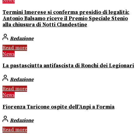
News
Termini Imerese si conferma presidio di legalità:
Antonio Balsamo riceve il Premio Speciale Stenio
alla chiusura di Notti Clandestine
Redazione
Read more
News
La pastasciutta antifascista di Ronchi dei Legionari
Redazione
Read more
News
Fiorenza Taricone ospite dell’Anpi a Formia
Redazione
Read more