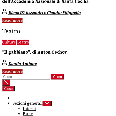
dell’Accademia Nazionale di Santa Cecilia
Elena D’Alessandri e Claudio Filippello
Read more
Teatro
Culture
Teatro
“Il gabbiano”, di Anton Čechov
Danilo Amione
Read more
Ricerca
per:
Close
Sezioni generali
Show
sub
Interni
menu
Esteri