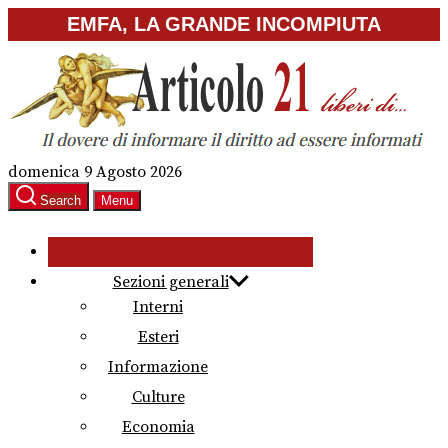
Skip
EMFA, LA GRANDE INCOMPIUTA
to
the
content
domenica 9 Agosto 2026
Search
Menu
Sezioni generali
Interni
Esteri
Informazione
Culture
Economia