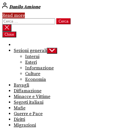
Danilo Amione
Read more
Ricerca
per:
Close
Sezioni generali
Show
sub
Interni
menu
Esteri
Informazione
Culture
Economia
Bavagli
Diffamazione
Minacce e Vittime
Segreti italiani
Mafie
Guerre e Pace
Diritti
Migrazioni