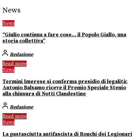
News
News
“Giulio continua a fare cose… il Popolo Giallo, una
storia collettiva”
Redazione
Read more
News
Termini Imerese si conferma presidio di legalità:
Antonio Balsamo riceve il Premio Speciale Stenio
alla chiusura di Notti Clandestine
Redazione
Read more
News
La pastasciutta antifascista di Ronchi dei Legionari