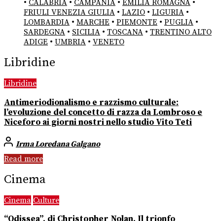
•
CALABRIA
•
CAMPANIA
•
EMILIA ROMAGNA
•
FRIULI VENEZIA GIULIA
•
LAZIO
•
LIGURIA
•
LOMBARDIA
•
MARCHE
•
PIEMONTE
•
PUGLIA
•
SARDEGNA
•
SICILIA
•
TOSCANA
•
TRENTINO ALTO
ADIGE
•
UMBRIA
•
VENETO
Libridine
Libridine
Antimeriodionalismo e razzismo culturale:
l’evoluzione del concetto di razza da Lombroso e
Niceforo ai giorni nostri nello studio Vito Teti
Irma Loredana Galgano
Read more
Cinema
Cinema
Culture
“Odissea”, di Christopher Nolan. Il trionfo