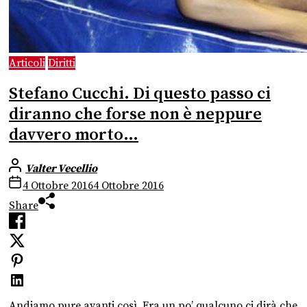
Articoli
Diritti
Stefano Cucchi. Di questo passo ci
diranno che forse non è neppure
davvero morto…
Valter Vecellio
4 Ottobre 2016
4 Ottobre 2016
Share
Andiamo pure avanti così. Fra un po’ qualcuno ci dirà che