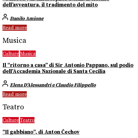
dell’avventura, il tradimento del mito
Danilo Amione
Read more
Musica
Culture
Musica
Il “ritorno a casa” di Sir Antonio Pappano, sul podio
dell’Accademia Nazionale di Santa Cecilia
Elena D’Alessandri e Claudio Filippello
Read more
Teatro
Culture
Teatro
“Il gabbiano”, di Anton Čechov