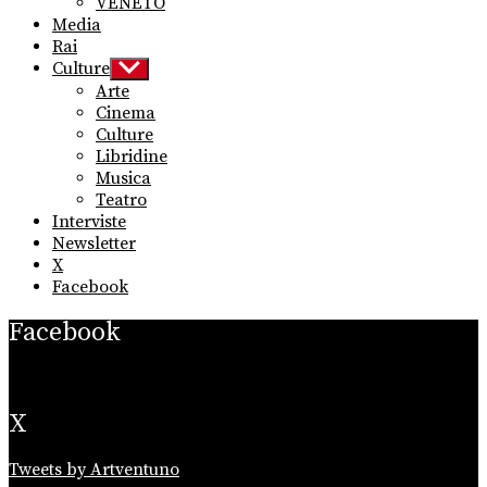
VENETO
Media
Rai
Culture
Show
sub
Arte
menu
Cinema
Culture
Libridine
Musica
Teatro
Interviste
Newsletter
X
Facebook
Facebook
X
Tweets by Artventuno