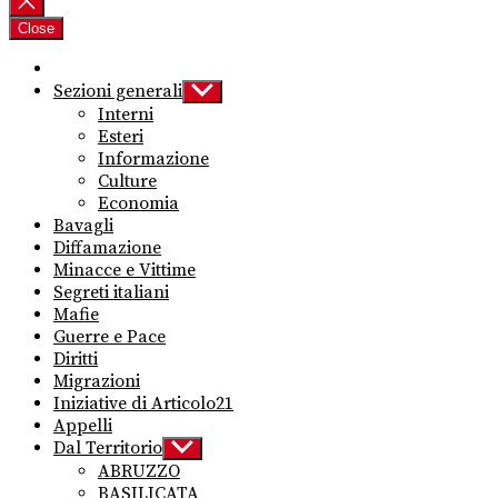
Close
Sezioni generali
Show
sub
Interni
menu
Esteri
Informazione
Culture
Economia
Bavagli
Diffamazione
Minacce e Vittime
Segreti italiani
Mafie
Guerre e Pace
Diritti
Migrazioni
Iniziative di Articolo21
Appelli
Dal Territorio
Show
sub
ABRUZZO
menu
BASILICATA