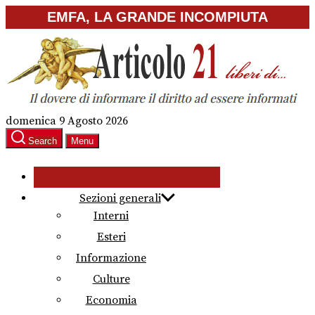
Skip
EMFA, LA GRANDE INCOMPIUTA
to
the
content
domenica 9 Agosto 2026
Search
Menu
Sezioni generali
Interni
Esteri
Informazione
Culture
Economia