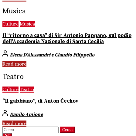
Musica
Culture
Musica
Il “ritorno a casa” di Sir Antonio Pappano, sul podio
dell’Accademia Nazionale di Santa Cecilia
Elena D’Alessandri e Claudio Filippello
Read more
Teatro
Culture
Teatro
“Il gabbiano”, di Anton Čechov
Danilo Amione
Read more
Ricerca
per: