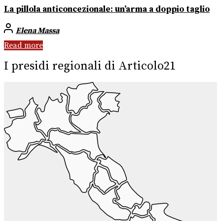
La pillola anticoncezionale: un’arma a doppio taglio
Elena Massa
Read more
I presidi regionali di Articolo21