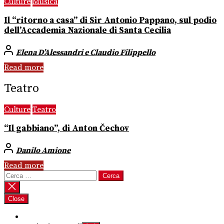
Culture
Musica
Il “ritorno a casa” di Sir Antonio Pappano, sul podio
dell’Accademia Nazionale di Santa Cecilia
Elena D’Alessandri e Claudio Filippello
Read more
Teatro
Culture
Teatro
“Il gabbiano”, di Anton Čechov
Danilo Amione
Read more
Ricerca
per:
Close