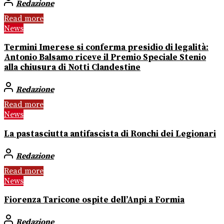
Redazione
Read more
News
Termini Imerese si conferma presidio di legalità:
Antonio Balsamo riceve il Premio Speciale Stenio
alla chiusura di Notti Clandestine
Redazione
Read more
News
La pastasciutta antifascista di Ronchi dei Legionari
Redazione
Read more
News
Fiorenza Taricone ospite dell’Anpi a Formia
Redazione