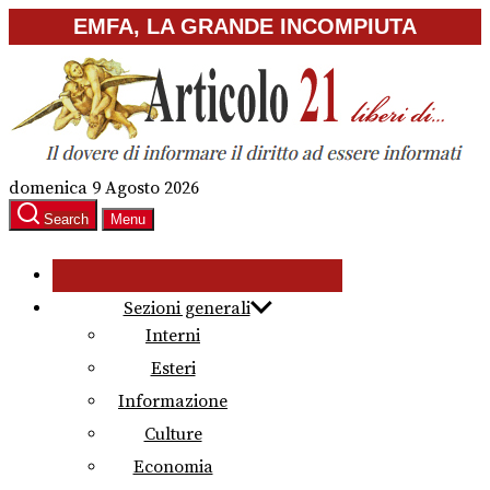
Skip
EMFA, LA GRANDE INCOMPIUTA
to
the
content
domenica 9 Agosto 2026
Search
Menu
Sezioni generali
Interni
Esteri
Informazione
Culture
Economia