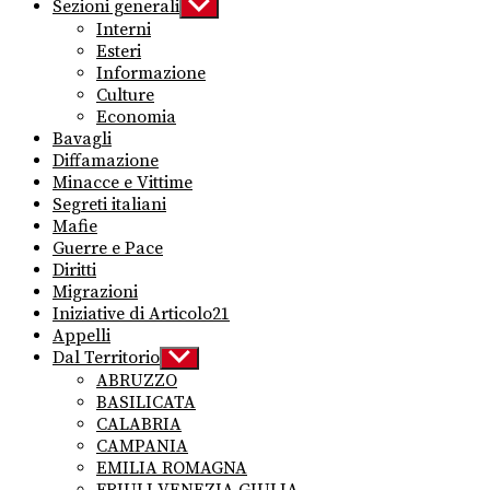
Sezioni generali
Show
sub
Interni
menu
Esteri
Informazione
Culture
Economia
Bavagli
Diffamazione
Minacce e Vittime
Segreti italiani
Mafie
Guerre e Pace
Diritti
Migrazioni
Iniziative di Articolo21
Appelli
Dal Territorio
Show
sub
ABRUZZO
menu
BASILICATA
CALABRIA
CAMPANIA
EMILIA ROMAGNA