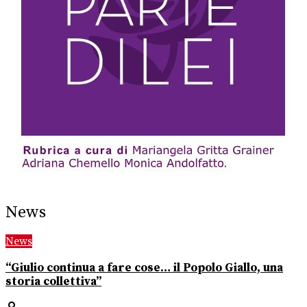
News
News
“Giulio continua a fare cose… il Popolo Giallo, una
storia collettiva”