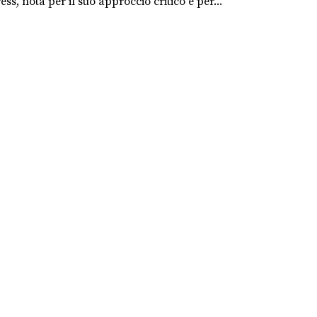
s, nota per il suo approccio critico e per...