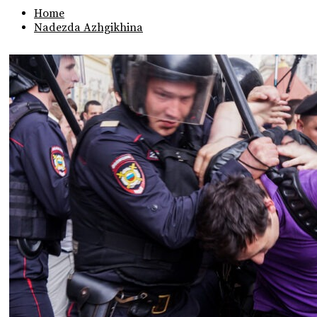
Home
Nadezda Azhgikhina