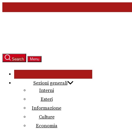
Skip
to
the
content
Search
Menu
Sezioni generali
Interni
Esteri
Informazione
Culture
Economia