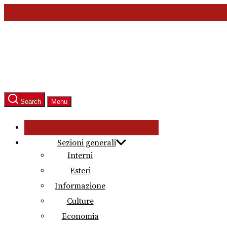
Skip
to
the
content
Search
Menu
Sezioni generali
Interni
Esteri
Informazione
Culture
Economia