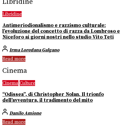
Libridine
Libridine
Antimeriodionalismo e razzismo culturale:
l’evoluzione del concetto di razza da Lombroso e
Niceforo ai giorni nostri nello studio Vito Teti
Irma Loredana Galgano
Read more
Cinema
Cinema
Culture
“Odissea”, di Christopher Nolan. Il trionfo
dell’avventura, il tradimento del mito
Danilo Amione
Read more