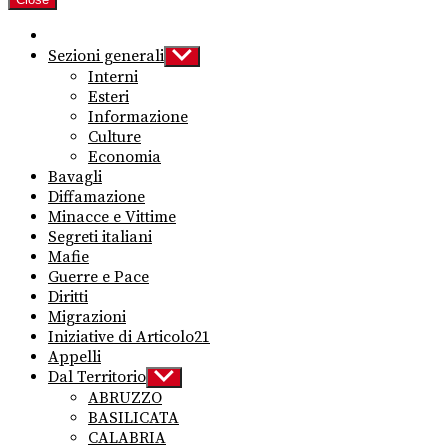
Sezioni generali
Show
sub
Interni
menu
Esteri
Informazione
Culture
Economia
Bavagli
Diffamazione
Minacce e Vittime
Segreti italiani
Mafie
Guerre e Pace
Diritti
Migrazioni
Iniziative di Articolo21
Appelli
Dal Territorio
Show
sub
ABRUZZO
menu
BASILICATA
CALABRIA