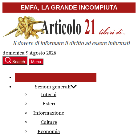
Skip
EMFA, LA GRANDE INCOMPIUTA
to
the
content
domenica 9 Agosto 2026
Search
Menu
Sezioni generali
Interni
Esteri
Informazione
Culture
Economia