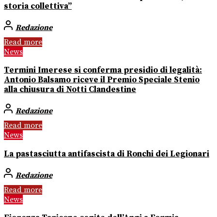
storia collettiva”
Redazione
Read more
News
Termini Imerese si conferma presidio di legalità:
Antonio Balsamo riceve il Premio Speciale Stenio
alla chiusura di Notti Clandestine
Redazione
Read more
News
La pastasciutta antifascista di Ronchi dei Legionari
Redazione
Read more
News