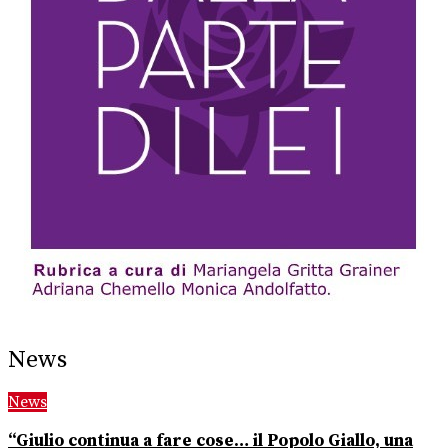
News
News
“Giulio continua a fare cose… il Popolo Giallo, una