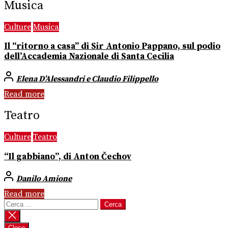
Musica
Culture
Musica
Il “ritorno a casa” di Sir Antonio Pappano, sul podio
dell’Accademia Nazionale di Santa Cecilia
Elena D’Alessandri e Claudio Filippello
Read more
Teatro
Culture
Teatro
“Il gabbiano”, di Anton Čechov
Danilo Amione
Read more
Ricerca
per:
Close