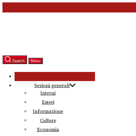
Skip
to
the
content
Search
Menu
Sezioni generali
Interni
Esteri
Informazione
Culture
Economia