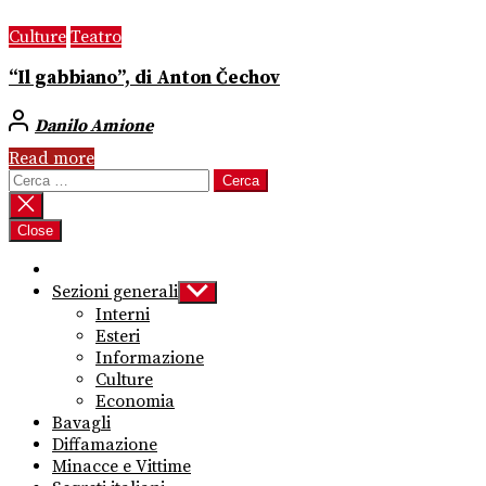
Culture
Teatro
“Il gabbiano”, di Anton Čechov
Danilo Amione
Read more
Ricerca
per:
Close
Sezioni generali
Show
sub
Interni
menu
Esteri
Informazione
Culture
Economia
Bavagli
Diffamazione
Minacce e Vittime