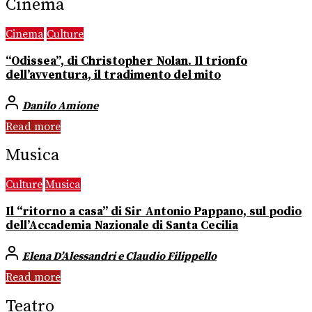
Cinema
Cinema
Culture
“Odissea”, di Christopher Nolan. Il trionfo
dell’avventura, il tradimento del mito
Danilo Amione
Read more
Musica
Culture
Musica
Il “ritorno a casa” di Sir Antonio Pappano, sul podio
dell’Accademia Nazionale di Santa Cecilia
Elena D’Alessandri e Claudio Filippello
Read more
Teatro