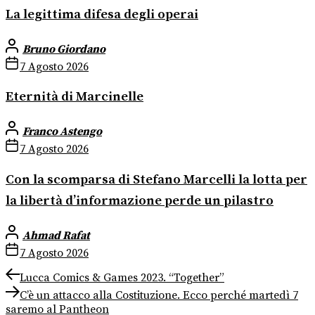
La legittima difesa degli operai
Bruno Giordano
7 Agosto 2026
Eternità di Marcinelle
Franco Astengo
7 Agosto 2026
Con la scomparsa di Stefano Marcelli la lotta per
la libertà d’informazione perde un pilastro
Ahmad Rafat
7 Agosto 2026
Navigazione
Previous
Lucca Comics & Games 2023. “Together”
post:
Next
articoli
C’è un attacco alla Costituzione. Ecco perché martedì 7
post:
saremo al Pantheon