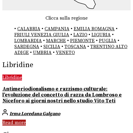
Clicca sulla regione
•
CALABRIA
•
CAMPANIA
•
EMILIA ROMAGNA
•
FRIULI VENEZIA GIULIA
•
LAZIO
•
LIGURIA
•
LOMBARDIA
•
MARCHE
•
PIEMONTE
•
PUGLIA
•
SARDEGNA
•
SICILIA
•
TOSCANA
•
TRENTINO ALTO
ADIGE
•
UMBRIA
•
VENETO
Libridine
Libridine
Antimeriodionalismo e razzismo culturale:
l’evoluzione del concetto di razza da Lombroso e
Niceforo ai giorni nostri nello studio Vito Teti
Irma Loredana Galgano
Read more