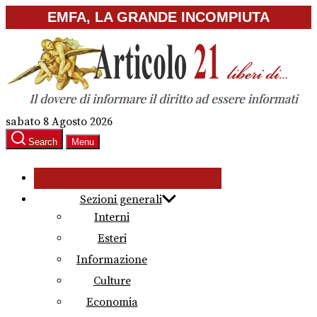
Skip
EMFA, LA GRANDE INCOMPIUTA
to
the
content
sabato 8 Agosto 2026
Search
Menu
Sezioni generali
Interni
Esteri
Informazione
Culture
Economia