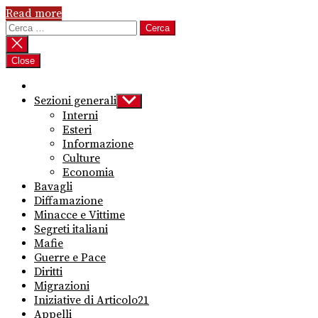
Read more
Ricerca
per:
Close
Sezioni generali
Show
sub
Interni
menu
Esteri
Informazione
Culture
Economia
Bavagli
Diffamazione
Minacce e Vittime
Segreti italiani
Mafie
Guerre e Pace
Diritti
Migrazioni
Iniziative di Articolo21
Appelli