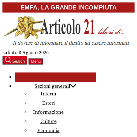
Skip
EMFA, LA GRANDE INCOMPIUTA
to
the
content
sabato 8 Agosto 2026
Search
Menu
Sezioni generali
Interni
Esteri
Informazione
Culture
Economia