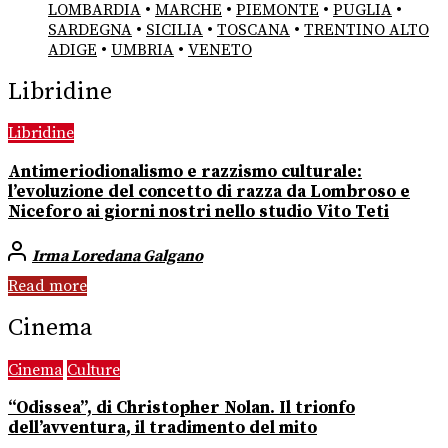
LOMBARDIA
•
MARCHE
•
PIEMONTE
•
PUGLIA
•
SARDEGNA
•
SICILIA
•
TOSCANA
•
TRENTINO ALTO
ADIGE
•
UMBRIA
•
VENETO
Libridine
Libridine
Antimeriodionalismo e razzismo culturale:
l’evoluzione del concetto di razza da Lombroso e
Niceforo ai giorni nostri nello studio Vito Teti
Irma Loredana Galgano
Read more
Cinema
Cinema
Culture
“Odissea”, di Christopher Nolan. Il trionfo
dell’avventura, il tradimento del mito