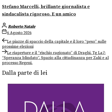
Stefano Marcelli, brillante giornalista e
sindacalista rigoroso. E un amico
Roberto Natale
6 Agosto 2026
Navigazione
Previous
Le piazze di spaccio della capitale e il loro “peso” sulle
post:
prossime elezioni
articoli
Next
Le riaperture e il “rischio ragionato” di Draghi. Tg La7:
post:
“Speranza blindato”. Spazio alla cittadinanza per Zaki e al
processo Regeni.
Dalla parte di lei