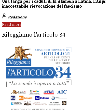
Una targa per i caduti di El Alamein a Latina. L’Anpi:
inaccettabile rievocazione del fascismo
Redazione
Read more
Rileggiamo l’articolo 34