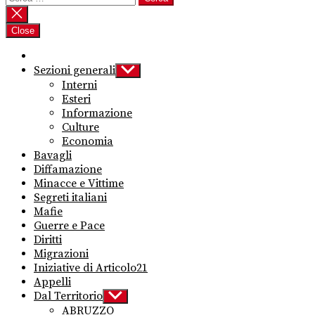
per:
Close
Sezioni generali
Show
sub
Interni
menu
Esteri
Informazione
Culture
Economia
Bavagli
Diffamazione
Minacce e Vittime
Segreti italiani
Mafie
Guerre e Pace
Diritti
Migrazioni
Iniziative di Articolo21
Appelli
Dal Territorio
Show
sub
ABRUZZO