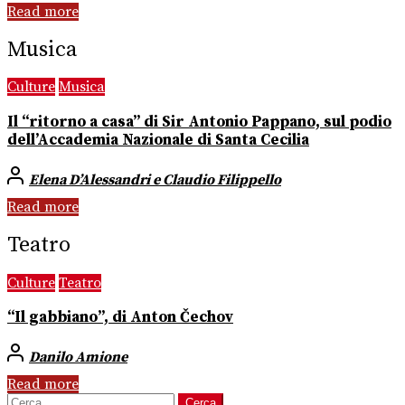
Read more
Musica
Culture
Musica
Il “ritorno a casa” di Sir Antonio Pappano, sul podio
dell’Accademia Nazionale di Santa Cecilia
Elena D’Alessandri e Claudio Filippello
Read more
Teatro
Culture
Teatro
“Il gabbiano”, di Anton Čechov
Danilo Amione
Read more
Ricerca