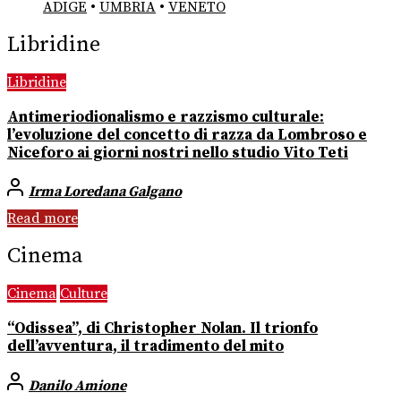
ADIGE
•
UMBRIA
•
VENETO
Libridine
Libridine
Antimeriodionalismo e razzismo culturale:
l’evoluzione del concetto di razza da Lombroso e
Niceforo ai giorni nostri nello studio Vito Teti
Irma Loredana Galgano
Read more
Cinema
Cinema
Culture
“Odissea”, di Christopher Nolan. Il trionfo
dell’avventura, il tradimento del mito
Danilo Amione