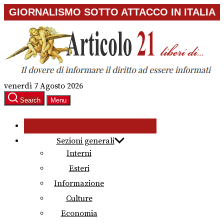
Skip
GIORNALISMO SOTTO ATTACCO IN ITALIA
to
the
content
venerdì 7 Agosto 2026
Search
Menu
Sezioni generali
Interni
Esteri
Informazione
Culture
Economia