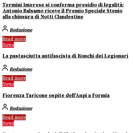
Termini Imerese si conferma presidio di legalità:
Antonio Balsamo riceve il Premio Speciale Stenio
alla chiusura di Notti Clandestine
Redazione
Read more
News
La pastasciutta antifascista di Ronchi dei Legionari
Redazione
Read more
News
Fiorenza Taricone ospite dell’Anpi a Formia
Redazione
Read more
News