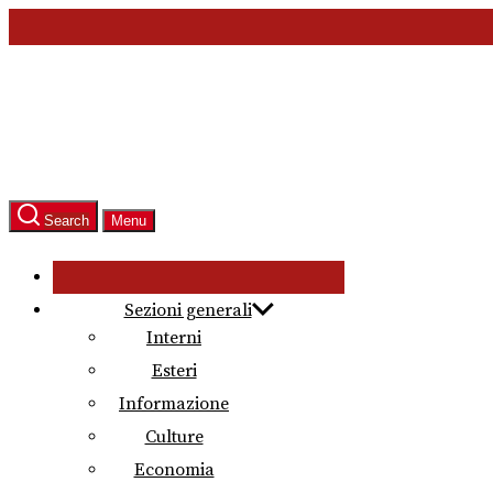
Skip
to
the
content
Search
Menu
Sezioni generali
Interni
Esteri
Informazione
Culture
Economia