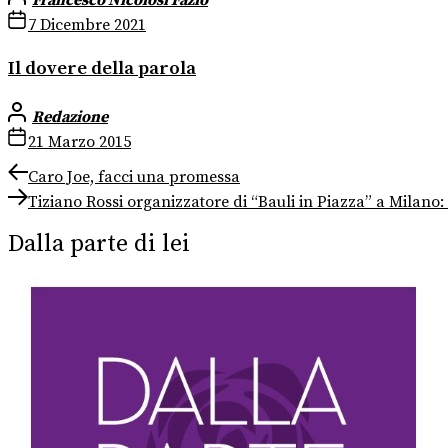
7 Dicembre 2021
Il dovere della parola
Redazione
21 Marzo 2015
Navigazione
Previous
Caro Joe, facci una promessa
post:
Next
articoli
Tiziano Rossi organizzatore di “Bauli in Piazza” a Milano: 
post:
Dalla parte di lei