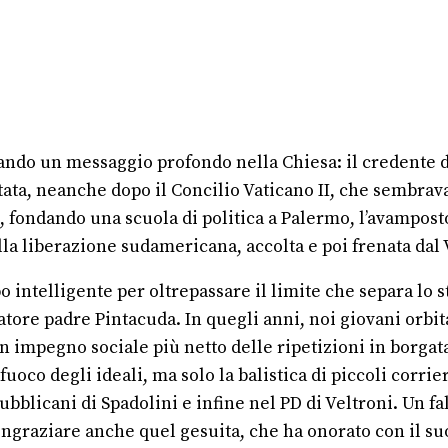
ciando un messaggio profondo nella Chiesa: il credente 
tata, neanche dopo il Concilio Vaticano II, che sembrav
, fondando una scuola di politica a Palermo, l’avampost
ella liberazione sudamericana, accolta e poi frenata dal 
 intelligente per oltrepassare il limite che separa lo 
tore padre Pintacuda. In quegli anni, noi giovani orbit
n impegno sociale più netto delle ripetizioni in borgata
uoco degli ideali, ma solo la balistica di piccoli corrie
pubblicani di Spadolini e infine nel PD di Veltroni. Un 
ingraziare anche quel gesuita, che ha onorato con il suo