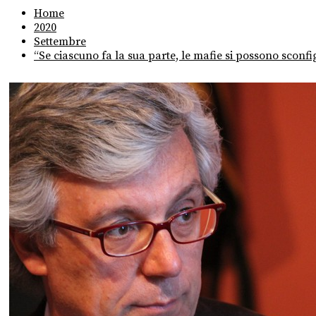
Home
2020
Settembre
“Se ciascuno fa la sua parte, le mafie si possono sconfi