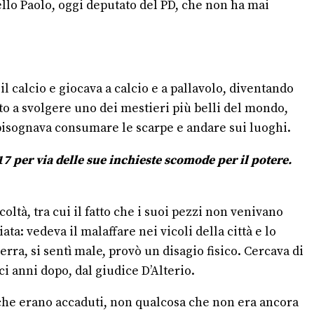
ello Paolo, oggi deputato del PD, che non ha mai
.
 calcio e giocava a calcio e a pallavolo, diventando
to a svolgere uno dei mestieri più belli del mondo,
di bisognava consumare le scarpe e andare sui luoghi.
7 per via delle sue inchieste scomode per il potere.
ltà, tra cui il fatto che i suoi pezzi non venivano
: vedeva il malaffare nei vicoli della città e lo
rra, si sentì male, provò un disagio fisico. Cercava di
i anni dopo, dal giudice D’Alterio.
ti che erano accaduti, non qualcosa che non era ancora