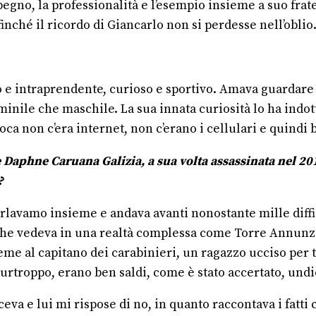
egno, la professionalità e l’esempio insieme a suo frat
finché il ricordo di Giancarlo non si perdesse nell’oblio
 intraprendente, curioso e sportivo. Amava guardare il
minile che maschile. La sua innata curiosità lo ha indot
epoca non c’era internet, non c’erano i cellulari e quin
Daphne Caruana Galizia, a sua volta assassinata nel 201
?
lavamo insieme e andava avanti nonostante mille diffico
he vedeva in una realtà complessa come Torre Annunziata
me al capitano dei carabinieri, un ragazzo ucciso per te
urtroppo, erano ben saldi, come è stato accertato, undic
aceva e lui mi rispose di no, in quanto raccontava i fat