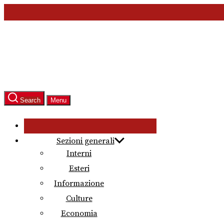
Skip
to
the
content
Search
Menu
Sezioni generali
Interni
Esteri
Informazione
Culture
Economia