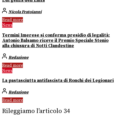
L’urgenza dell’Emfa
Nicola Fratoianni
Read more
News
Termini Imerese si conferma presidio di legalità:
Antonio Balsamo riceve il Premio Speciale Stenio
alla chiusura di Notti Clandestine
Redazione
Read more
News
La pastasciutta antifascista di Ronchi dei Legionari
Redazione
Read more
Rileggiamo l’articolo 34