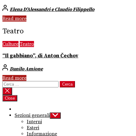
Elena D’Alessandri e Claudio Filippello
Read more
Teatro
Culture
Teatro
“Il gabbiano”, di Anton Čechov
Danilo Amione
Read more
Ricerca
per:
Close
Sezioni generali
Show
sub
Interni
menu
Esteri
Informazione