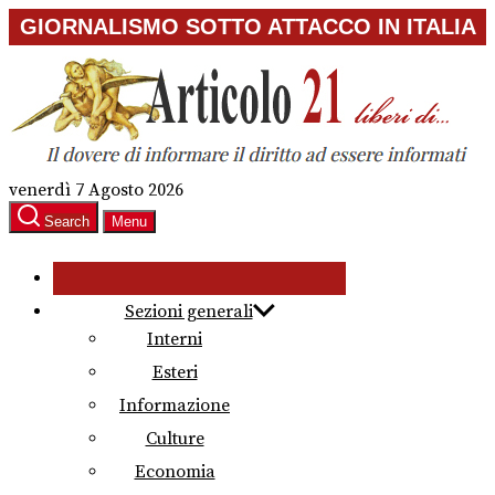
Skip
GIORNALISMO SOTTO ATTACCO IN ITALIA
to
the
content
venerdì 7 Agosto 2026
Search
Menu
Sezioni generali
Interni
Esteri
Informazione
Culture
Economia