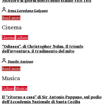
Niceforo ai giorni nostri nello studio Vito Teti
Irma Loredana Galgano
Read more
Cinema
Cinema
Culture
“Odissea”, di Christopher Nolan. Il trionfo
dell’avventura, il tradimento del mito
Danilo Amione
Read more
Musica
Culture
Musica
Il “ritorno a casa” di Sir Antonio Pappano, sul podio
dell’Accademia Nazionale di Santa Cecilia