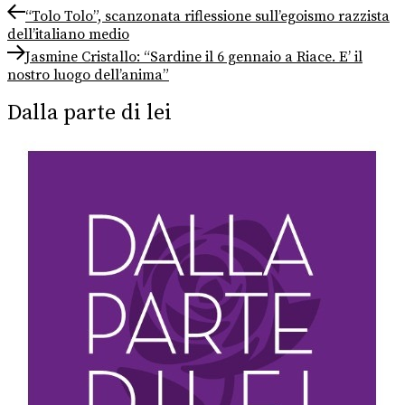
Navigazione
Previous
“Tolo Tolo”, scanzonata riflessione sull’egoismo razzista
post:
dell’italiano medio
articoli
Next
Jasmine Cristallo: “Sardine il 6 gennaio a Riace. E’ il
post:
nostro luogo dell’anima”
Dalla parte di lei