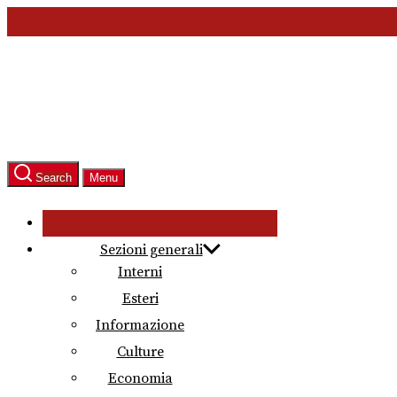
Skip
to
the
content
Search
Menu
Sezioni generali
Interni
Esteri
Informazione
Culture
Economia