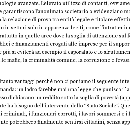
tecnologie avanzate. L’elevato utilizzo di contanti, ovvi
he garantiscono l’anonimato societario o evidenziano m
 relazione di prova tra entità legale e titolare effetti
in settori solo in apparenza leciti, come l’intrattenimen
rattutto in quelle aree dove la soglia di attenzione sul 
ci e finanziamenti erogati alle imprese per il supporto 
e più si eviterà ad esempio il caporalato e lo sfruttamen
le mafie, la criminalità comune, la corruzione e l’evas
ltanto vantaggi perché non ci poniamo il seguente inter
manda: un ladro farebbe mai una legge che punisca i lad
spesso dichiarano un reddito sotto la soglia di povertà 
te ha bisogno dell’intervento dello “Stato Sociale”. Q
 criminali, i funzionari corrotti, i lavori sommersi e i 
te potrebbero finalmente sentirsi cittadini, senza app