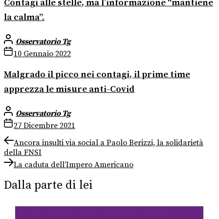
Contagi alle stelle, ma l’informazione “mantiene
la calma”.
Osservatorio Tg
10 Gennaio 2022
Malgrado il picco nei contagi, il prime time
apprezza le misure anti-Covid
Osservatorio Tg
27 Dicembre 2021
Navigazione
Previous
Ancora insulti via social a Paolo Berizzi, la solidarietà
post:
della FNSI
articoli
Next
La caduta dell’Impero Americano
post:
Dalla parte di lei