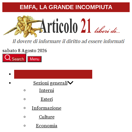
Skip
EMFA, LA GRANDE INCOMPIUTA
to
the
content
sabato 8 Agosto 2026
Search
Menu
Sezioni generali
Interni
Esteri
Informazione
Culture
Economia