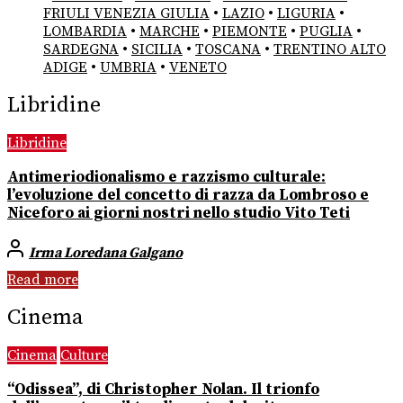
FRIULI VENEZIA GIULIA
•
LAZIO
•
LIGURIA
•
LOMBARDIA
•
MARCHE
•
PIEMONTE
•
PUGLIA
•
SARDEGNA
•
SICILIA
•
TOSCANA
•
TRENTINO ALTO
ADIGE
•
UMBRIA
•
VENETO
Libridine
Libridine
Antimeriodionalismo e razzismo culturale:
l’evoluzione del concetto di razza da Lombroso e
Niceforo ai giorni nostri nello studio Vito Teti
Irma Loredana Galgano
Read more
Cinema
Cinema
Culture
“Odissea”, di Christopher Nolan. Il trionfo