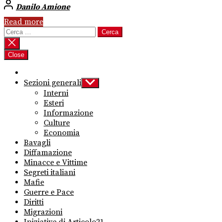
Danilo Amione
Read more
Ricerca
per:
Close
Sezioni generali
Show
sub
Interni
menu
Esteri
Informazione
Culture
Economia
Bavagli
Diffamazione
Minacce e Vittime
Segreti italiani
Mafie
Guerre e Pace
Diritti
Migrazioni
Iniziative di Articolo21