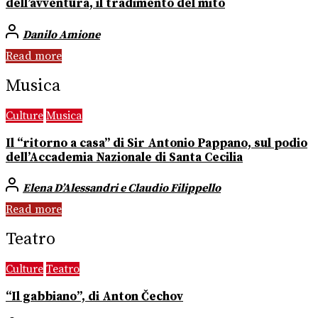
dell’avventura, il tradimento del mito
Danilo Amione
Read more
Musica
Culture
Musica
Il “ritorno a casa” di Sir Antonio Pappano, sul podio
dell’Accademia Nazionale di Santa Cecilia
Elena D’Alessandri e Claudio Filippello
Read more
Teatro
Culture
Teatro
“Il gabbiano”, di Anton Čechov