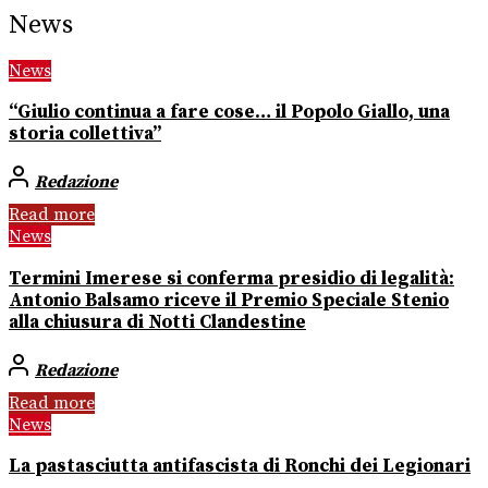
News
News
“Giulio continua a fare cose… il Popolo Giallo, una
storia collettiva”
Redazione
Read more
News
Termini Imerese si conferma presidio di legalità:
Antonio Balsamo riceve il Premio Speciale Stenio
alla chiusura di Notti Clandestine
Redazione
Read more
News
La pastasciutta antifascista di Ronchi dei Legionari