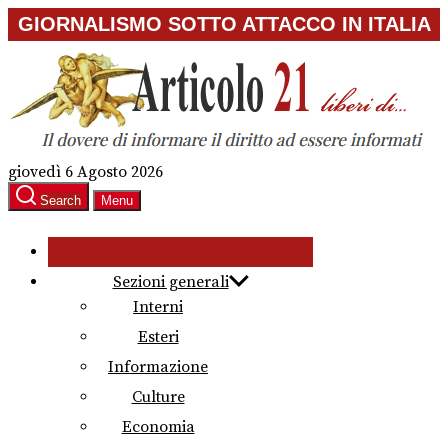
Skip
GIORNALISMO SOTTO ATTACCO IN ITALIA
to
the
content
giovedì 6 Agosto 2026
Search
Menu
Sezioni generali
Interni
Esteri
Informazione
Culture
Economia