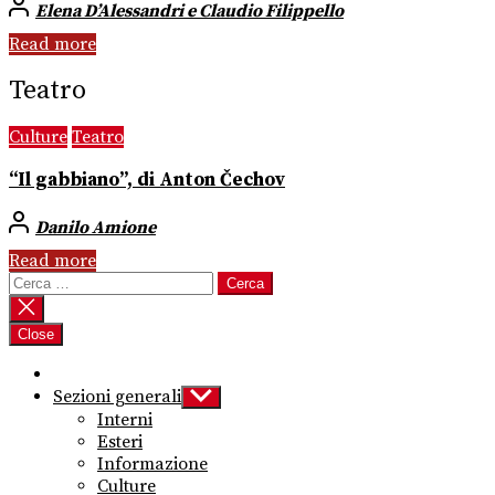
Elena D’Alessandri e Claudio Filippello
Read more
Teatro
Culture
Teatro
“Il gabbiano”, di Anton Čechov
Danilo Amione
Read more
Ricerca
per:
Close
Sezioni generali
Show
sub
Interni
menu
Esteri
Informazione
Culture