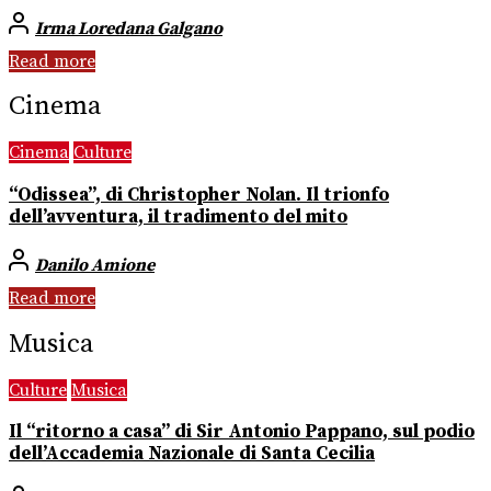
Irma Loredana Galgano
Read more
Cinema
Cinema
Culture
“Odissea”, di Christopher Nolan. Il trionfo
dell’avventura, il tradimento del mito
Danilo Amione
Read more
Musica
Culture
Musica
Il “ritorno a casa” di Sir Antonio Pappano, sul podio
dell’Accademia Nazionale di Santa Cecilia