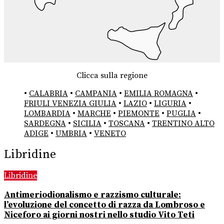
Clicca sulla regione
•
CALABRIA
•
CAMPANIA
•
EMILIA ROMAGNA
•
FRIULI VENEZIA GIULIA
•
LAZIO
•
LIGURIA
•
LOMBARDIA
•
MARCHE
•
PIEMONTE
•
PUGLIA
•
SARDEGNA
•
SICILIA
•
TOSCANA
•
TRENTINO ALTO
ADIGE
•
UMBRIA
•
VENETO
Libridine
Libridine
Antimeriodionalismo e razzismo culturale:
l’evoluzione del concetto di razza da Lombroso e
Niceforo ai giorni nostri nello studio Vito Teti