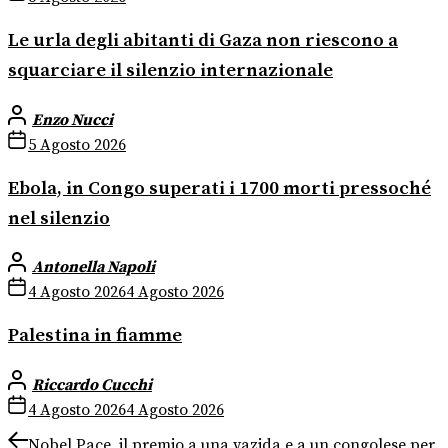
Le urla degli abitanti di Gaza non riescono a
squarciare il silenzio internazionale
Enzo Nucci
5 Agosto 2026
Ebola, in Congo superati i 1700 morti pressoché
nel silenzio
Antonella Napoli
4 Agosto 2026
4 Agosto 2026
Palestina in fiamme
Riccardo Cucchi
4 Agosto 2026
4 Agosto 2026
Navigazione
Previous
Nobel Pace, il premio a una yazida e a un congolese per