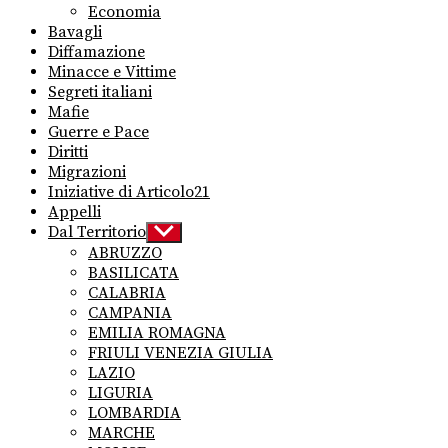
Economia
Bavagli
Diffamazione
Minacce e Vittime
Segreti italiani
Mafie
Guerre e Pace
Diritti
Migrazioni
Iniziative di Articolo21
Appelli
Dal Territorio
Show
sub
ABRUZZO
menu
BASILICATA
CALABRIA
CAMPANIA
EMILIA ROMAGNA
FRIULI VENEZIA GIULIA
LAZIO
LIGURIA
LOMBARDIA
MARCHE