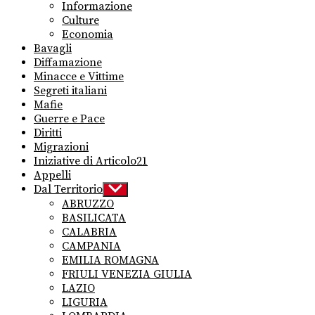
Informazione
Culture
Economia
Bavagli
Diffamazione
Minacce e Vittime
Segreti italiani
Mafie
Guerre e Pace
Diritti
Migrazioni
Iniziative di Articolo21
Appelli
Dal Territorio
Show
sub
ABRUZZO
menu
BASILICATA
CALABRIA
CAMPANIA
EMILIA ROMAGNA
FRIULI VENEZIA GIULIA
LAZIO
LIGURIA