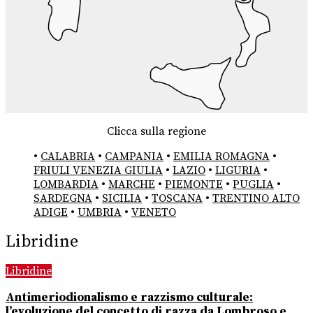
Clicca sulla regione
•
CALABRIA
•
CAMPANIA
•
EMILIA ROMAGNA
•
FRIULI VENEZIA GIULIA
•
LAZIO
•
LIGURIA
•
LOMBARDIA
•
MARCHE
•
PIEMONTE
•
PUGLIA
•
SARDEGNA
•
SICILIA
•
TOSCANA
•
TRENTINO ALTO
ADIGE
•
UMBRIA
•
VENETO
Libridine
Libridine
Antimeriodionalismo e razzismo culturale:
l’evoluzione del concetto di razza da Lombroso e