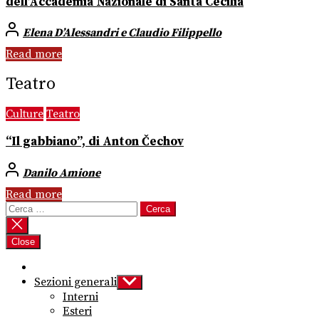
dell’Accademia Nazionale di Santa Cecilia
Elena D’Alessandri e Claudio Filippello
Read more
Teatro
Culture
Teatro
“Il gabbiano”, di Anton Čechov
Danilo Amione
Read more
Ricerca
per:
Close
Sezioni generali
Show
sub
Interni
menu
Esteri