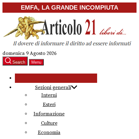
Skip
EMFA, LA GRANDE INCOMPIUTA
to
the
content
domenica 9 Agosto 2026
Search
Menu
Sezioni generali
Interni
Esteri
Informazione
Culture
Economia