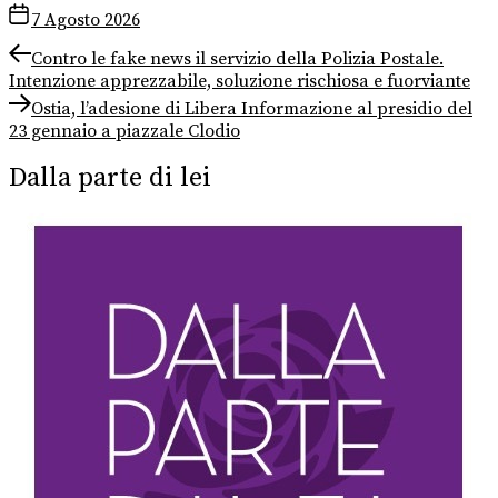
7 Agosto 2026
Navigazione
Previous
Contro le fake news il servizio della Polizia Postale.
post:
Intenzione apprezzabile, soluzione rischiosa e fuorviante
articoli
Next
Ostia, l’adesione di Libera Informazione al presidio del
post:
23 gennaio a piazzale Clodio
Dalla parte di lei