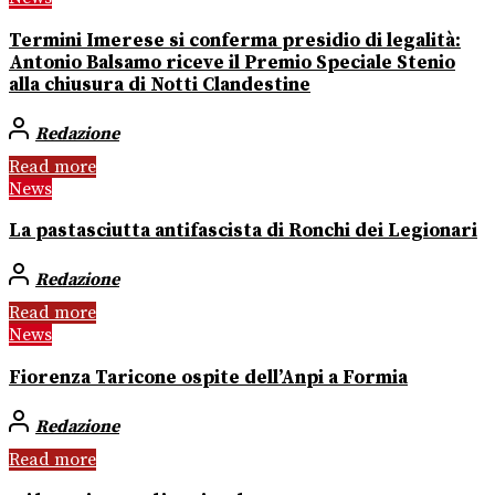
Termini Imerese si conferma presidio di legalità:
Antonio Balsamo riceve il Premio Speciale Stenio
alla chiusura di Notti Clandestine
Redazione
Read more
News
La pastasciutta antifascista di Ronchi dei Legionari
Redazione
Read more
News
Fiorenza Taricone ospite dell’Anpi a Formia
Redazione
Read more