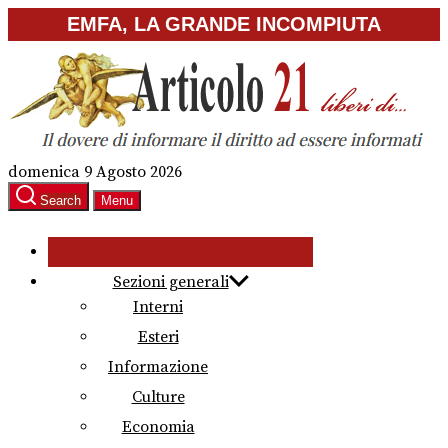
Skip
EMFA, LA GRANDE INCOMPIUTA
to
the
content
domenica 9 Agosto 2026
Search
Menu
Sezioni generali
Interni
Esteri
Informazione
Culture
Economia