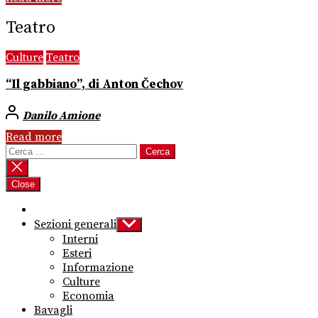
Teatro
Culture
Teatro
“Il gabbiano”, di Anton Čechov
Danilo Amione
Read more
Ricerca
per:
Close
Sezioni generali
Show
sub
Interni
menu
Esteri
Informazione
Culture
Economia
Bavagli