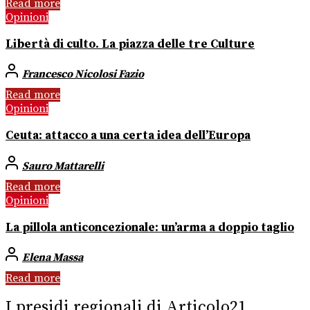
Read more
Opinioni
Libertà di culto. La piazza delle tre Culture
Francesco Nicolosi Fazio
Read more
Opinioni
Ceuta: attacco a una certa idea dell’Europa
Sauro Mattarelli
Read more
Opinioni
La pillola anticoncezionale: un’arma a doppio taglio
Elena Massa
Read more
I presidi regionali di Articolo21