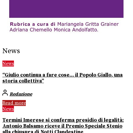
News
News
“Giulio continua a fare cose… il Popolo Giallo, una
storia collettiva”
Redazione
Read more
News
Termini Imerese si conferma presidio di legalità:
Antonio Balsamo riceve il Premio Speciale Stenio
alla chiusura di Notti Clandestine