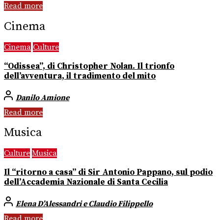
Read more
Cinema
Cinema
Culture
“Odissea”, di Christopher Nolan. Il trionfo
dell’avventura, il tradimento del mito
Danilo Amione
Read more
Musica
Culture
Musica
Il “ritorno a casa” di Sir Antonio Pappano, sul podio
dell’Accademia Nazionale di Santa Cecilia
Elena D’Alessandri e Claudio Filippello
Read more