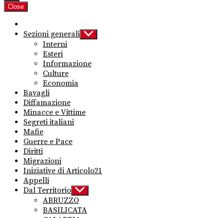
Close
Sezioni generali
Show
sub
Interni
menu
Esteri
Informazione
Culture
Economia
Bavagli
Diffamazione
Minacce e Vittime
Segreti italiani
Mafie
Guerre e Pace
Diritti
Migrazioni
Iniziative di Articolo21
Appelli
Dal Territorio
Show
sub
ABRUZZO
menu
BASILICATA