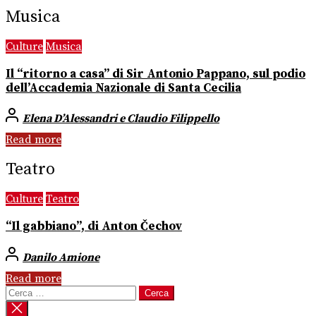
Musica
Culture
Musica
Il “ritorno a casa” di Sir Antonio Pappano, sul podio
dell’Accademia Nazionale di Santa Cecilia
Elena D’Alessandri e Claudio Filippello
Read more
Teatro
Culture
Teatro
“Il gabbiano”, di Anton Čechov
Danilo Amione
Read more
Ricerca
per: