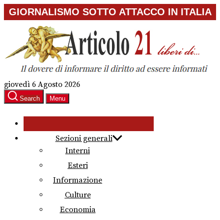
Skip
GIORNALISMO SOTTO ATTACCO IN ITALIA
to
the
content
giovedì 6 Agosto 2026
Search
Menu
Sezioni generali
Interni
Esteri
Informazione
Culture
Economia