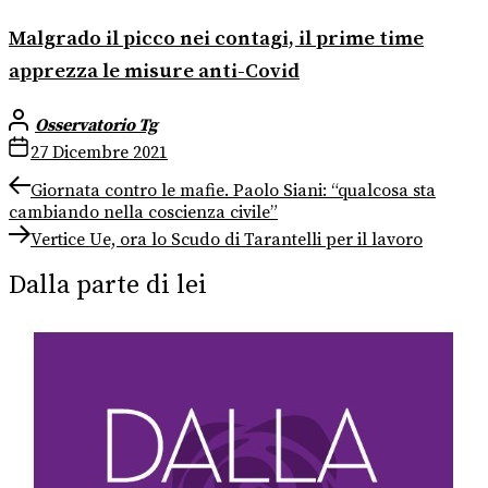
Malgrado il picco nei contagi, il prime time
apprezza le misure anti-Covid
Osservatorio Tg
27 Dicembre 2021
Navigazione
Previous
Giornata contro le mafie. Paolo Siani: “qualcosa sta
post:
cambiando nella coscienza civile”
articoli
Next
Vertice Ue, ora lo Scudo di Tarantelli per il lavoro
post:
Dalla parte di lei