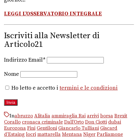
LEGGI L’OSSERVATORIO INTEGRALE
Iscriviti alla Newsletter di
Articolo21
Indirizzo Email*
Nome
Ho letto e accetto i
termini e le condizioni
In
abruzzo
Alitalia
ammiraglia Rai
arrivi
borsa
Brexit
Corallo
cronaca criminale
Dall’Orto
Don Ciotti
dubai
Eurozona
Fini
Gentiloni
Giancarlo Tulliani
Giscard
d’Estaing
locri
mattarella
Mentana
Niger
Parliamone