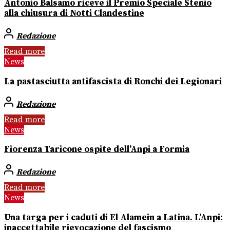
Antonio Balsamo riceve il Premio Speciale Stenio
alla chiusura di Notti Clandestine
Redazione
Read more
News
La pastasciutta antifascista di Ronchi dei Legionari
Redazione
Read more
News
Fiorenza Taricone ospite dell’Anpi a Formia
Redazione
Read more
News
Una targa per i caduti di El Alamein a Latina. L’Anpi:
inaccettabile rievocazione del fascismo