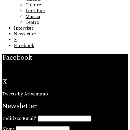
Culture
Libridine
Musica
Teatro
Interviste
Newsletter
X
Facebook
Facebook
X
Tweets by Artventuno
Newsletter
Indirizzo Email*
Nome