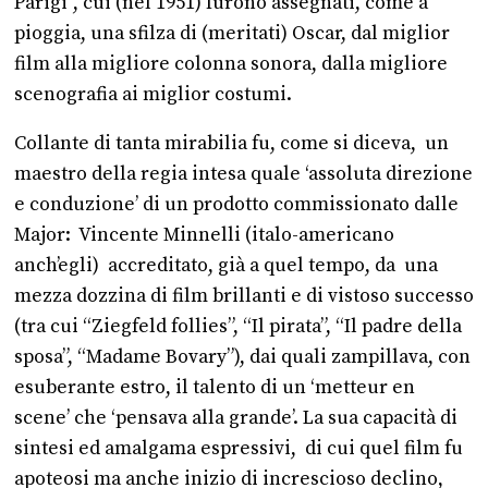
Parigi”, cui (nel 1951) furono assegnati, come a
pioggia, una sfilza di (meritati) Oscar, dal miglior
film alla migliore colonna sonora, dalla migliore
scenografia ai miglior costumi.
Collante di tanta mirabilia fu, come si diceva, un
maestro della regia intesa quale ‘assoluta direzione
e conduzione’ di un prodotto commissionato dalle
Major: Vincente Minnelli (italo-americano
anch’egli) accreditato, già a quel tempo, da una
mezza dozzina di film brillanti e di vistoso successo
(tra cui “Ziegfeld follies”, “Il pirata”, “Il padre della
sposa”, “Madame Bovary”), dai quali zampillava, con
esuberante estro, il talento di un ‘metteur en
scene’ che ‘pensava alla grande’. La sua capacità di
sintesi ed amalgama espressivi, di cui quel film fu
apoteosi ma anche inizio di increscioso declino,