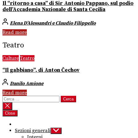
Il “ritorno a casa” di Sir Antonio Pappano, sul podio
dell’Accademia Nazionale di Santa Cecilia
Elena D’Alessandri e Claudio Filippello
Read more
Teatro
Culture
Teatro
“Il gabbiano”, di Anton Čechov
Danilo Amione
Read more
Ricerca
per:
Close
Sezioni generali
Show
sub
Interni