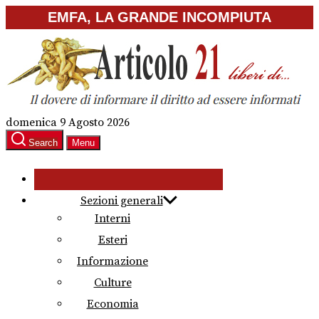
Skip
EMFA, LA GRANDE INCOMPIUTA
to
the
content
domenica 9 Agosto 2026
Search
Menu
Sezioni generali
Interni
Esteri
Informazione
Culture
Economia