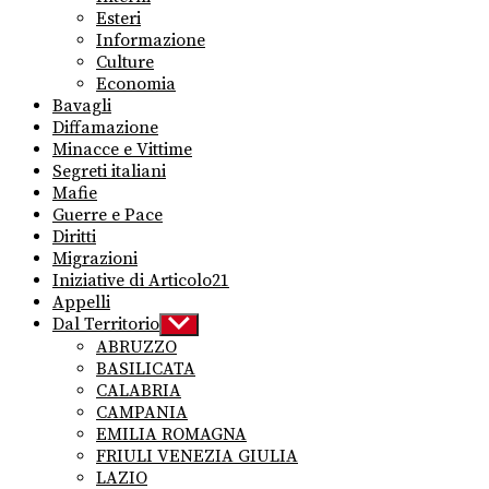
menu
Esteri
Informazione
Culture
Economia
Bavagli
Diffamazione
Minacce e Vittime
Segreti italiani
Mafie
Guerre e Pace
Diritti
Migrazioni
Iniziative di Articolo21
Appelli
Dal Territorio
Show
sub
ABRUZZO
menu
BASILICATA
CALABRIA
CAMPANIA
EMILIA ROMAGNA
FRIULI VENEZIA GIULIA
LAZIO