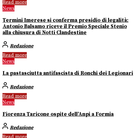
Read more
News
Termini Imerese si conferma presidio di legalità:
Antonio Balsamo riceve il Premio Speciale Stenio
alla chiusura di Notti Clandestine
Redazione
Read more
News
La pastasciutta antifascista di Ronchi dei Legionari
Redazione
Read more
News
Fiorenza Taricone ospite dell’Anpi a Formia
Redazione
Read more