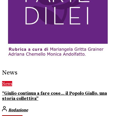
News
News
“Giulio continua a fare cose… il Popolo Giallo, una
storia collettiva”
Redazione