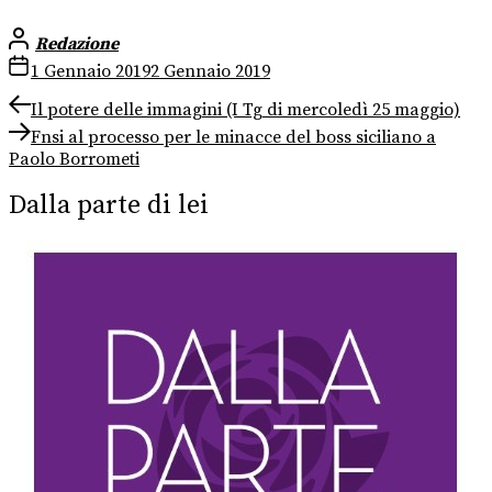
Redazione
1 Gennaio 2019
2 Gennaio 2019
Navigazione
Previous
Il potere delle immagini (I Tg di mercoledì 25 maggio)
post:
Next
articoli
Fnsi al processo per le minacce del boss siciliano a
post:
Paolo Borrometi
Dalla parte di lei