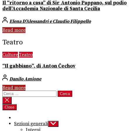
Il “ritorno a casa” di Sir Antonio Pappano, sul podio
dell’Accademia Nazionale di Santa Cecilia
Elena D’Alessandri e Claudio Filippello
Read more
Teatro
Culture
Teatro
“Il gabbiano”, di Anton Čechov
Danilo Amione
Read more
Ricerca
per:
Close
Sezioni generali
Show
sub
Interni