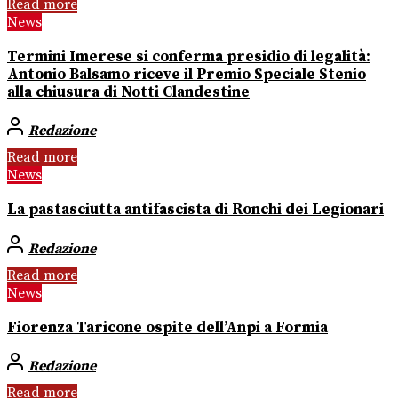
Read more
News
Termini Imerese si conferma presidio di legalità:
Antonio Balsamo riceve il Premio Speciale Stenio
alla chiusura di Notti Clandestine
Redazione
Read more
News
La pastasciutta antifascista di Ronchi dei Legionari
Redazione
Read more
News
Fiorenza Taricone ospite dell’Anpi a Formia
Redazione
Read more