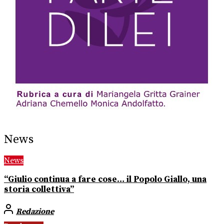
News
News
“Giulio continua a fare cose… il Popolo Giallo, una
storia collettiva”
Redazione