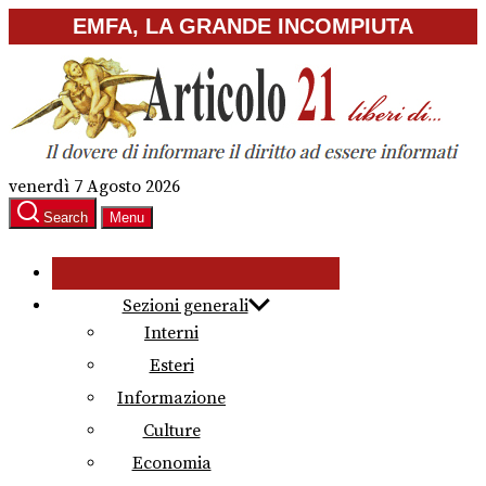
Skip
EMFA, LA GRANDE INCOMPIUTA
to
the
content
venerdì 7 Agosto 2026
Search
Menu
Sezioni generali
Interni
Esteri
Informazione
Culture
Economia