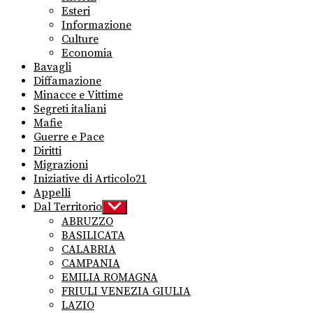
menu
Esteri
Informazione
Culture
Economia
Bavagli
Diffamazione
Minacce e Vittime
Segreti italiani
Mafie
Guerre e Pace
Diritti
Migrazioni
Iniziative di Articolo21
Appelli
Dal Territorio
Show
sub
ABRUZZO
menu
BASILICATA
CALABRIA
CAMPANIA
EMILIA ROMAGNA
FRIULI VENEZIA GIULIA
LAZIO