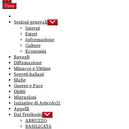
Close
Sezioni generali
Show
sub
Interni
menu
Esteri
Informazione
Culture
Economia
Bavagli
Diffamazione
Minacce e Vittime
Segreti italiani
Mafie
Guerre e Pace
Diritti
Migrazioni
Iniziative di Articolo21
Appelli
Dal Territorio
Show
sub
ABRUZZO
menu
BASILICATA