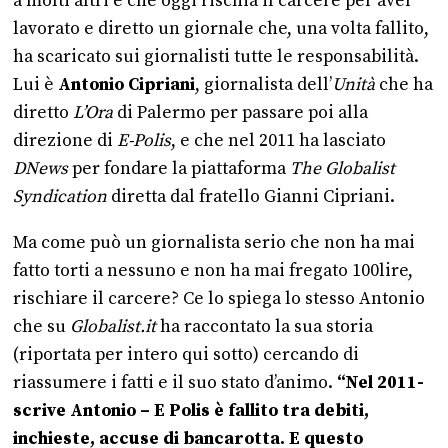
a molti altri e che oggi rischia il carcere per aver
lavorato e diretto un giornale che, una volta fallito,
ha scaricato sui giornalisti tutte le responsabilità.
Lui è
Antonio Cipriani
, giornalista dell’
Unità
che ha
diretto
L’Ora
di Palermo per passare poi alla
direzione di
E-Polis
, e che nel 2011 ha lasciato
DNews
per fondare la piattaforma
The Globalist
Syndication
diretta dal fratello Gianni Cipriani.
Ma come può un giornalista serio che non ha mai
fatto torti a nessuno e non ha mai fregato 100lire,
rischiare il carcere? Ce lo spiega lo stesso Antonio
che su
Globalist.it
ha raccontato la sua storia
(riportata per intero qui sotto) cercando di
riassumere i fatti e il suo stato d’animo.
“Nel 2011-
scrive Antonio – E Polis è fallito tra debiti,
inchieste, accuse di bancarotta. E questo