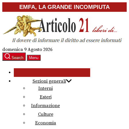
Skip
EMFA, LA GRANDE INCOMPIUTA
to
the
content
domenica 9 Agosto 2026
Search
Menu
Sezioni generali
Interni
Esteri
Informazione
Culture
Economia