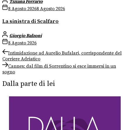
Tiziana Ferrario
8 Agosto 2026
8 Agosto 2026
La sinistra di Scalfaro
Giorgio Balzoni
8 Agosto 2026
Navigazione
Previous
Intimidazione ad Aurelio Bufalari, corrispondente del
post:
Corriere Adriatico
articoli
Next
Cannes: dal film di Sorrentino si esce immersi in un
post:
sogno
Dalla parte di lei