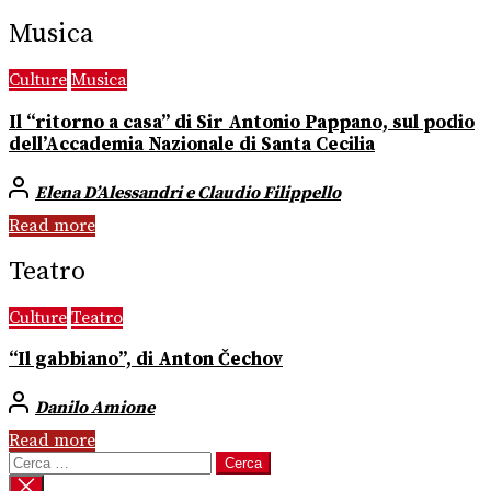
Musica
Culture
Musica
Il “ritorno a casa” di Sir Antonio Pappano, sul podio
dell’Accademia Nazionale di Santa Cecilia
Elena D’Alessandri e Claudio Filippello
Read more
Teatro
Culture
Teatro
“Il gabbiano”, di Anton Čechov
Danilo Amione
Read more
Ricerca
per: