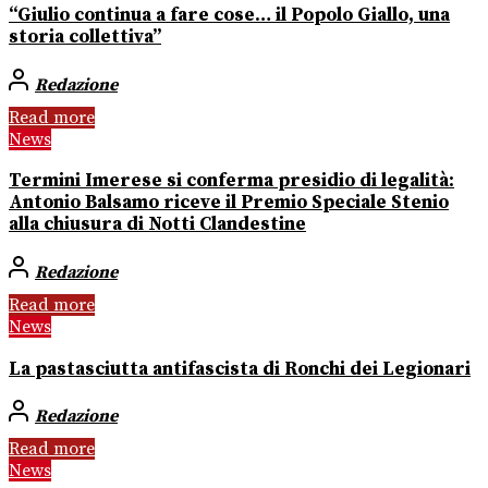
“Giulio continua a fare cose… il Popolo Giallo, una
storia collettiva”
Redazione
Read more
News
Termini Imerese si conferma presidio di legalità:
Antonio Balsamo riceve il Premio Speciale Stenio
alla chiusura di Notti Clandestine
Redazione
Read more
News
La pastasciutta antifascista di Ronchi dei Legionari
Redazione
Read more
News