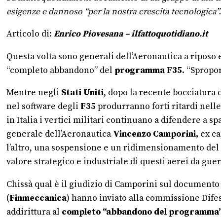
esigenze e dannoso “per la nostra crescita tecnologica”.
Articolo di:
Enrico Piovesana – ilfattoquotidiano.it
Questa volta sono generali dell’Aeronautica a riposo e
“completo abbandono” del
programma F35.
“Sproporz
Mentre negli
Stati Uniti
, dopo la recente bocciatura
nel software degli
F35
produrranno forti ritardi nelle
in Italia i vertici militari continuano a difendere a s
generale dell’Aeronautica
Vincenzo Camporini,
ex ca
l’altro, una sospensione e un ridimensionamento del p
valore strategico e industriale di questi aerei da guer
Chissà qual è il giudizio di Camporini sul documento
(
Finmeccanica
) hanno inviato alla commissione Dife
addirittura al
completo “abbandono del programma”