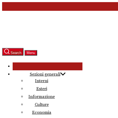
Skip
to
the
content
Search
Menu
Sezioni generali
Interni
Esteri
Informazione
Culture
Economia