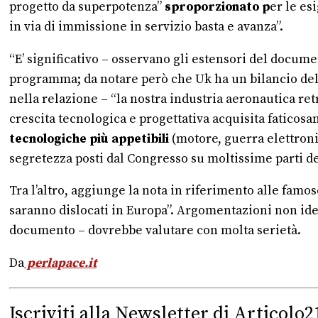
progetto da superpotenza”
sproporzionato p
er le es
in via di immissione in servizio basta e avanza”.
“E’ significativo – osservano gli estensori del docum
programma; da notare però che Uk ha un bilancio della 
nella relazione – “la nostra industria aeronautica ret
crescita tecnologica e progettativa acquisita faticos
tecnologiche più appetibili
(motore, guerra elettronic
segretezza posti dal Congresso su moltissime parti d
Tra l’altro, aggiunge la nota in riferimento alle famos
saranno dislocati in Europa”. Argomentazioni non ideo
documento – dovrebbe valutare con molta serietà.
Da
perlapace.it
Iscriviti alla Newsletter di Articolo2