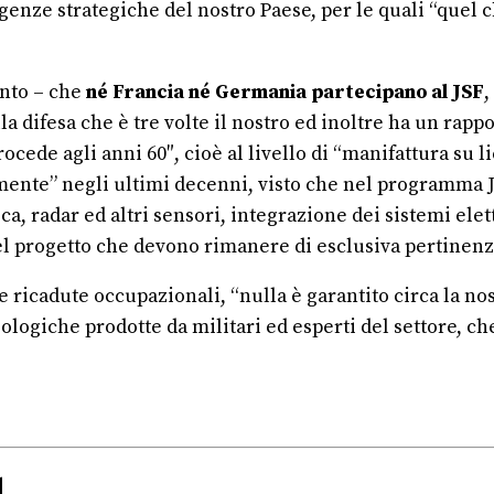
igenze strategiche del nostro Paese, per le quali “quel
ento – che
né Francia né Germania partecipano al JSF
,
difesa che è tre volte il nostro ed inoltre ha un rapport
rocede agli anni 60″, cioè al livello di “manifattura su 
amente” negli ultimi decenni, visto che nel programma J
a, radar ed altri sensori, integrazione dei sistemi elett
el progetto che devono rimanere di esclusiva pertinen
e ricadute occupazionali, “nulla è garantito circa la nos
logiche prodotte da militari ed esperti del settore, ch
1