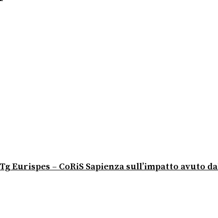
io Tg Eurispes – CoRiS Sapienza sull’impatto avuto d