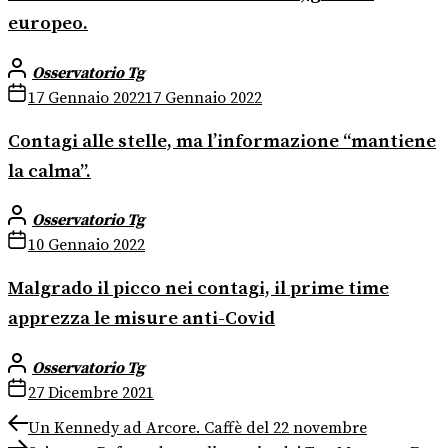
europeo.
Osservatorio Tg
17 Gennaio 2022
17 Gennaio 2022
Contagi alle stelle, ma l’informazione “mantiene
la calma”.
Osservatorio Tg
10 Gennaio 2022
Malgrado il picco nei contagi, il prime time
apprezza le misure anti-Covid
Osservatorio Tg
27 Dicembre 2021
Navigazione
Previous
Un Kennedy ad Arcore. Caffè del 22 novembre
post:
Next