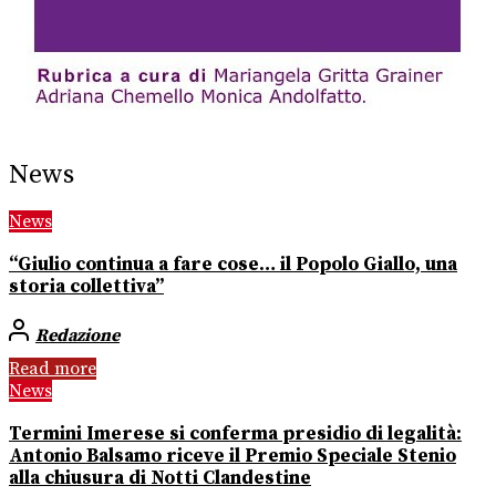
News
News
“Giulio continua a fare cose… il Popolo Giallo, una
storia collettiva”
Redazione
Read more
News
Termini Imerese si conferma presidio di legalità:
Antonio Balsamo riceve il Premio Speciale Stenio
alla chiusura di Notti Clandestine