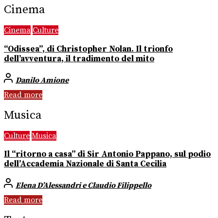
Cinema
Cinema
Culture
“Odissea”, di Christopher Nolan. Il trionfo
dell’avventura, il tradimento del mito
Danilo Amione
Read more
Musica
Culture
Musica
Il “ritorno a casa” di Sir Antonio Pappano, sul podio
dell’Accademia Nazionale di Santa Cecilia
Elena D’Alessandri e Claudio Filippello
Read more