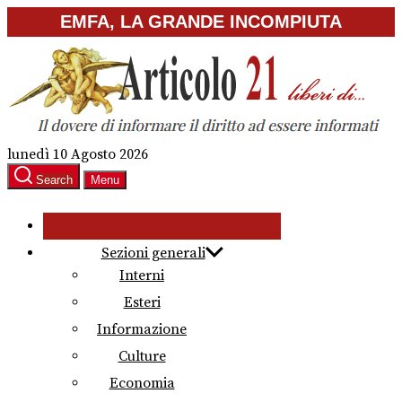
Skip
EMFA, LA GRANDE INCOMPIUTA
to
the
content
lunedì 10 Agosto 2026
Search
Menu
Sezioni generali
Interni
Esteri
Informazione
Culture
Economia