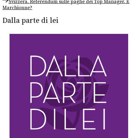
articoli
Svizzera. Referendum sulle paghe dei Top Manager. E
post:
Marchionne?
Dalla parte di lei