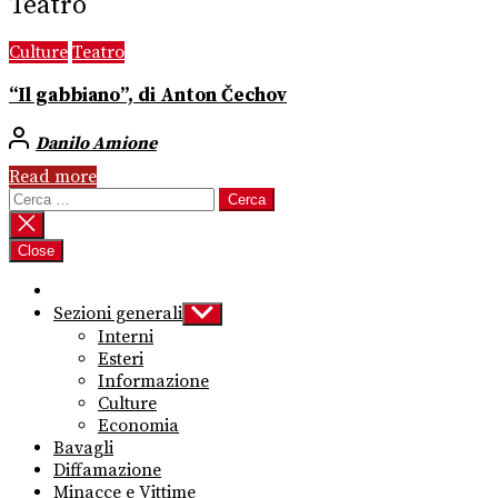
Teatro
Culture
Teatro
“Il gabbiano”, di Anton Čechov
Danilo Amione
Read more
Ricerca
per:
Close
Sezioni generali
Show
sub
Interni
menu
Esteri
Informazione
Culture
Economia
Bavagli
Diffamazione
Minacce e Vittime