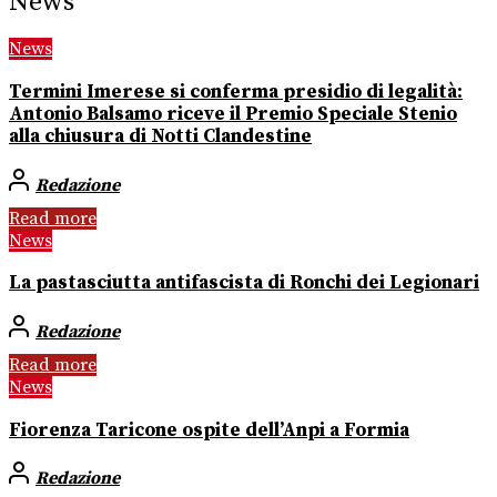
News
News
Termini Imerese si conferma presidio di legalità:
Antonio Balsamo riceve il Premio Speciale Stenio
alla chiusura di Notti Clandestine
Redazione
Read more
News
La pastasciutta antifascista di Ronchi dei Legionari
Redazione
Read more
News
Fiorenza Taricone ospite dell’Anpi a Formia
Redazione