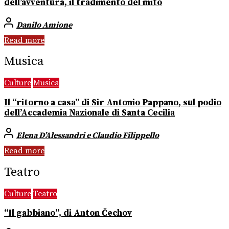
dell’avventura, il tradimento del mito
Danilo Amione
Read more
Musica
Culture
Musica
Il “ritorno a casa” di Sir Antonio Pappano, sul podio
dell’Accademia Nazionale di Santa Cecilia
Elena D’Alessandri e Claudio Filippello
Read more
Teatro
Culture
Teatro
“Il gabbiano”, di Anton Čechov