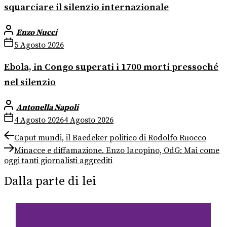
squarciare il silenzio internazionale
Enzo Nucci
5 Agosto 2026
Ebola, in Congo superati i 1700 morti pressoché
nel silenzio
Antonella Napoli
4 Agosto 2026
4 Agosto 2026
Navigazione
Previous
Caput mundi, il Baedeker politico di Rodolfo Ruocco
post:
Next
articoli
Minacce e diffamazione. Enzo Iacopino, OdG: Mai come
post:
oggi tanti giornalisti aggrediti
Dalla parte di lei