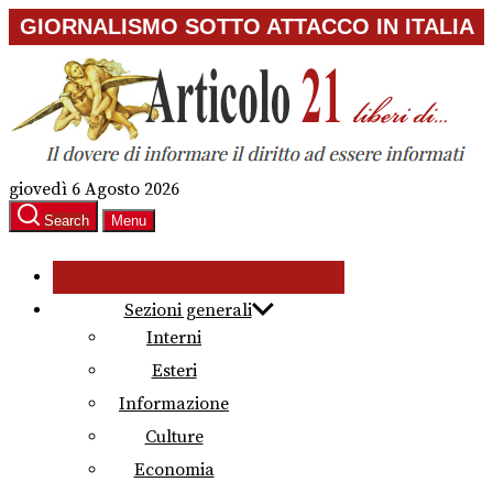
Skip
GIORNALISMO SOTTO ATTACCO IN ITALIA
to
the
content
giovedì 6 Agosto 2026
Search
Menu
Sezioni generali
Interni
Esteri
Informazione
Culture
Economia