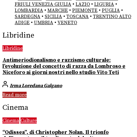
FRIULI VENEZIA GIULIA
•
LAZIO
•
LIGURIA
•
LOMBARDIA
•
MARCHE
•
PIEMONTE
•
PUGLIA
•
SARDEGNA
•
SICILIA
•
TOSCANA
•
TRENTINO ALTO
ADIGE
•
UMBRIA
•
VENETO
Libridine
Libridine
Antimeriodionalismo e razzismo culturale:
l’evoluzione del concetto di razza da Lombroso e
Niceforo ai giorni nostri nello studio Vito Teti
Irma Loredana Galgano
Read more
Cinema
Cinema
Culture
“Odissea”, di Christopher Nolan. Il trionfo