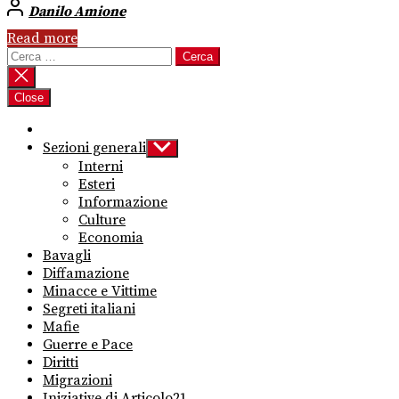
Danilo Amione
Read more
Ricerca
per:
Close
Sezioni generali
Show
sub
Interni
menu
Esteri
Informazione
Culture
Economia
Bavagli
Diffamazione
Minacce e Vittime
Segreti italiani
Mafie
Guerre e Pace
Diritti
Migrazioni
Iniziative di Articolo21