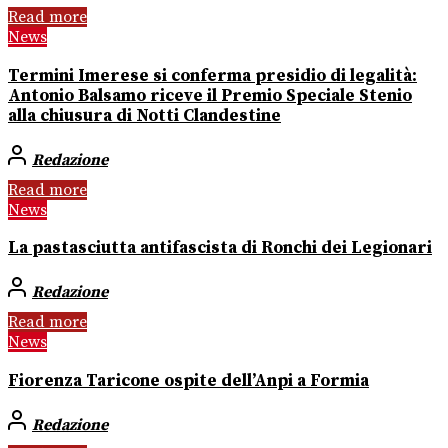
Read more
News
Termini Imerese si conferma presidio di legalità:
Antonio Balsamo riceve il Premio Speciale Stenio
alla chiusura di Notti Clandestine
Redazione
Read more
News
La pastasciutta antifascista di Ronchi dei Legionari
Redazione
Read more
News
Fiorenza Taricone ospite dell’Anpi a Formia
Redazione