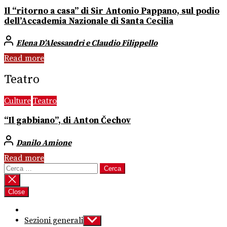
Il “ritorno a casa” di Sir Antonio Pappano, sul podio
dell’Accademia Nazionale di Santa Cecilia
Elena D’Alessandri e Claudio Filippello
Read more
Teatro
Culture
Teatro
“Il gabbiano”, di Anton Čechov
Danilo Amione
Read more
Ricerca
per:
Close
Sezioni generali
Show