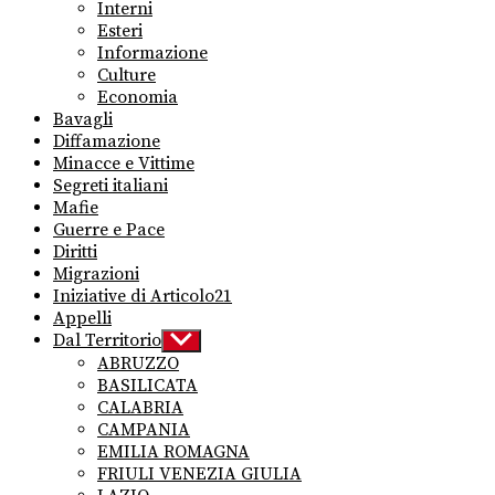
sub
Interni
menu
Esteri
Informazione
Culture
Economia
Bavagli
Diffamazione
Minacce e Vittime
Segreti italiani
Mafie
Guerre e Pace
Diritti
Migrazioni
Iniziative di Articolo21
Appelli
Dal Territorio
Show
sub
ABRUZZO
menu
BASILICATA
CALABRIA
CAMPANIA
EMILIA ROMAGNA
FRIULI VENEZIA GIULIA