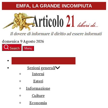
Skip
EMFA, LA GRANDE INCOMPIUTA
to
the
content
domenica 9 Agosto 2026
Search
Menu
Sezioni generali
Interni
Esteri
Informazione
Culture
Economia