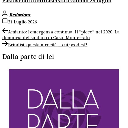
Pastasciutta antifascista a Gubbio 25 luglio
Redazione
21 Luglio 2026
Navigazione
Previous
Amianto: l’emergenza continua. Il “picco” nel 2020. La
post:
denuncia del sindaco di Casal Monferrato
articoli
Next
Brindisi, questa atrocità… cui prodest?
post:
Dalla parte di lei