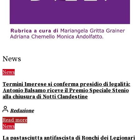
News
News
Termini Imerese si conferma presidio di legalità:
Antonio Balsamo riceve il Premio Speciale Stenio
alla chiusura di Notti Clandestine
Redazione
Read more
News
La pastasciutta antifascista di Ronchi dei Legionari