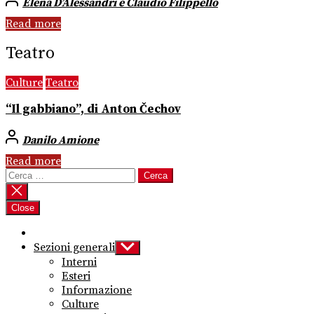
Elena D’Alessandri e Claudio Filippello
Read more
Teatro
Culture
Teatro
“Il gabbiano”, di Anton Čechov
Danilo Amione
Read more
Ricerca
per:
Close
Sezioni generali
Show
sub
Interni
menu
Esteri
Informazione
Culture