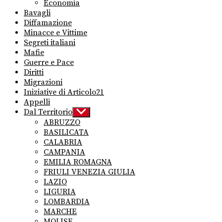
Economia
Bavagli
Diffamazione
Minacce e Vittime
Segreti italiani
Mafie
Guerre e Pace
Diritti
Migrazioni
Iniziative di Articolo21
Appelli
Dal Territorio
Show
sub
ABRUZZO
menu
BASILICATA
CALABRIA
CAMPANIA
EMILIA ROMAGNA
FRIULI VENEZIA GIULIA
LAZIO
LIGURIA
LOMBARDIA
MARCHE
MOLISE