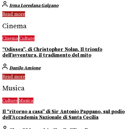
Irma Loredana Galgano
Read more
Cinema
Cinema
Culture
“Odissea”, di Christopher Nolan. Il trionfo
dell’avventura, il tradimento del mito
Danilo Amione
Read more
Musica
Culture
Musica
Il “ritorno a casa” di Sir Antonio Pappano, sul podio
dell’Accademia Nazionale di Santa Cecilia