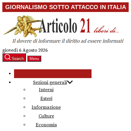
Skip
GIORNALISMO SOTTO ATTACCO IN ITALIA
to
the
content
giovedì 6 Agosto 2026
Search
Menu
Sezioni generali
Interni
Esteri
Informazione
Culture
Economia