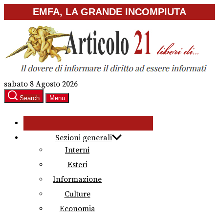
Skip
EMFA, LA GRANDE INCOMPIUTA
to
the
content
sabato 8 Agosto 2026
Search
Menu
Sezioni generali
Interni
Esteri
Informazione
Culture
Economia