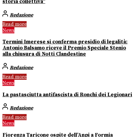
storia collettiva”
Redazione
Read more
News
Termini Imerese si conferma presidio di legalità:
Antonio Balsamo riceve il Premio Speciale Stenio
alla chiusura di Notti Clandestine
Redazione
Read more
News
La pastasciutta antifascista di Ronchi dei Legionari
Redazione
Read more
News
Fiorenza Taricone ospite dell’Anpi a Formia