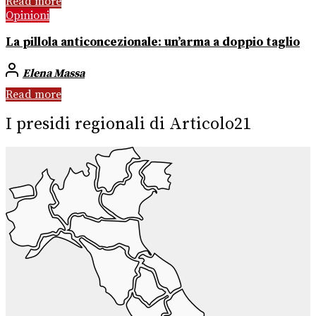
Read more
Opinioni
La pillola anticoncezionale: un’arma a doppio taglio
Elena Massa
Read more
I presidi regionali di Articolo21