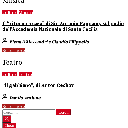
Musica
Culture
Musica
Il “ritorno a casa” di Sir Antonio Pappano, sul podio
dell’Accademia Nazionale di Santa Cecilia
Elena D’Alessandri e Claudio Filippello
Read more
Teatro
Culture
Teatro
“Il gabbiano”, di Anton Čechov
Danilo Amione
Read more
Ricerca
per:
Close