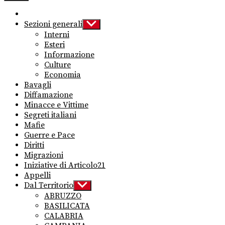
Sezioni generali
Show
sub
Interni
menu
Esteri
Informazione
Culture
Economia
Bavagli
Diffamazione
Minacce e Vittime
Segreti italiani
Mafie
Guerre e Pace
Diritti
Migrazioni
Iniziative di Articolo21
Appelli
Dal Territorio
Show
sub
ABRUZZO
menu
BASILICATA
CALABRIA