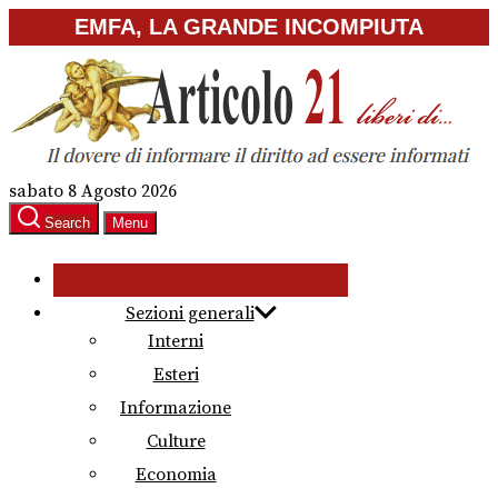
Skip
EMFA, LA GRANDE INCOMPIUTA
to
the
content
sabato 8 Agosto 2026
Search
Menu
Sezioni generali
Interni
Esteri
Informazione
Culture
Economia