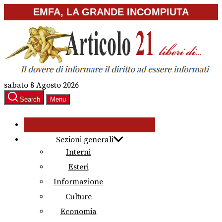
Skip
EMFA, LA GRANDE INCOMPIUTA
to
the
content
sabato 8 Agosto 2026
Search
Menu
Sezioni generali
Interni
Esteri
Informazione
Culture
Economia