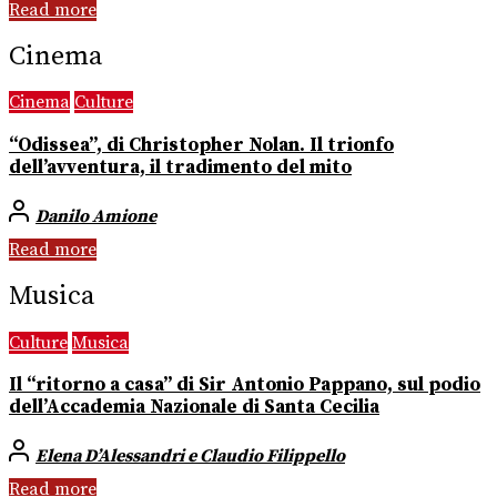
Read more
Cinema
Cinema
Culture
“Odissea”, di Christopher Nolan. Il trionfo
dell’avventura, il tradimento del mito
Danilo Amione
Read more
Musica
Culture
Musica
Il “ritorno a casa” di Sir Antonio Pappano, sul podio
dell’Accademia Nazionale di Santa Cecilia
Elena D’Alessandri e Claudio Filippello
Read more