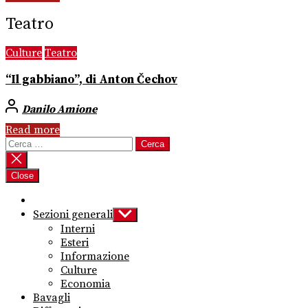
Teatro
Culture
Teatro
“Il gabbiano”, di Anton Čechov
Danilo Amione
Read more
Ricerca
per:
Close
Sezioni generali
Show
sub
Interni
menu
Esteri
Informazione
Culture
Economia
Bavagli