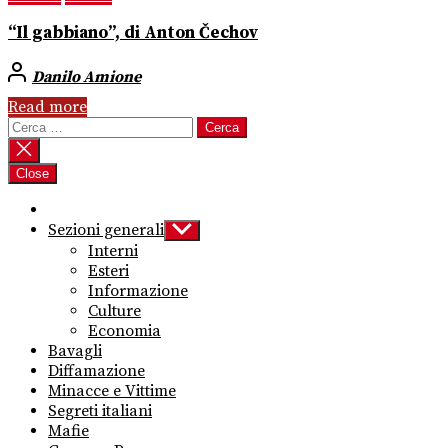
“Il gabbiano”, di Anton Čechov
Danilo Amione
Read more
Ricerca
per:
Close
Sezioni generali
Show
sub
Interni
menu
Esteri
Informazione
Culture
Economia
Bavagli
Diffamazione
Minacce e Vittime
Segreti italiani
Mafie