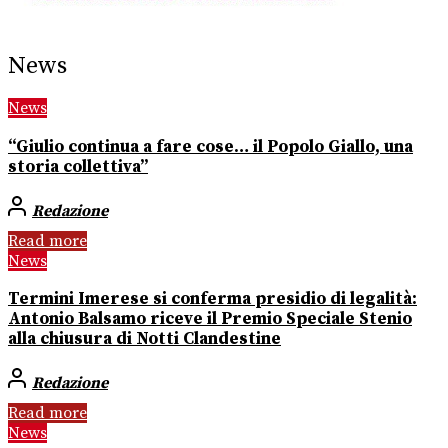
News
News
“Giulio continua a fare cose… il Popolo Giallo, una
storia collettiva”
Redazione
Read more
News
Termini Imerese si conferma presidio di legalità:
Antonio Balsamo riceve il Premio Speciale Stenio
alla chiusura di Notti Clandestine
Redazione
Read more
News