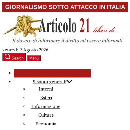
Skip
GIORNALISMO SOTTO ATTACCO IN ITALIA
to
the
content
venerdì 7 Agosto 2026
Search
Menu
Sezioni generali
Interni
Esteri
Informazione
Culture
Economia