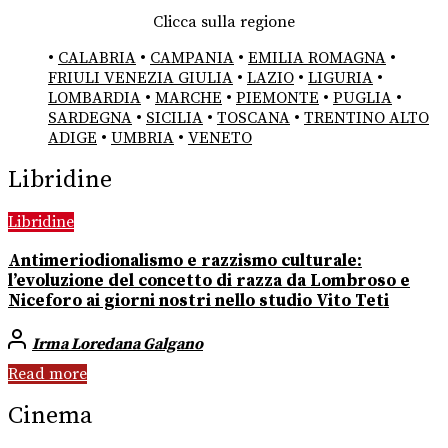
Clicca sulla regione
•
CALABRIA
•
CAMPANIA
•
EMILIA ROMAGNA
•
FRIULI VENEZIA GIULIA
•
LAZIO
•
LIGURIA
•
LOMBARDIA
•
MARCHE
•
PIEMONTE
•
PUGLIA
•
SARDEGNA
•
SICILIA
•
TOSCANA
•
TRENTINO ALTO
ADIGE
•
UMBRIA
•
VENETO
Libridine
Libridine
Antimeriodionalismo e razzismo culturale:
l’evoluzione del concetto di razza da Lombroso e
Niceforo ai giorni nostri nello studio Vito Teti
Irma Loredana Galgano
Read more
Cinema