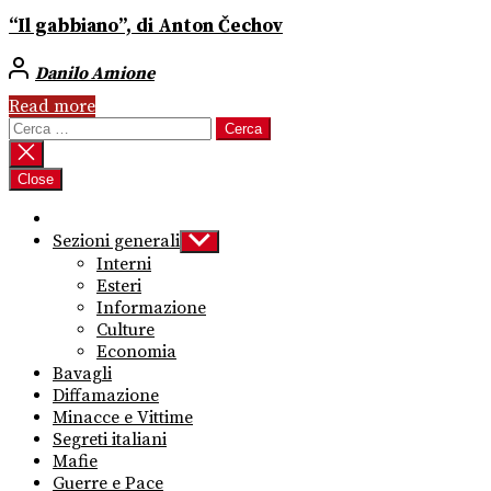
“Il gabbiano”, di Anton Čechov
Danilo Amione
Read more
Ricerca
per:
Close
Sezioni generali
Show
sub
Interni
menu
Esteri
Informazione
Culture
Economia
Bavagli
Diffamazione
Minacce e Vittime
Segreti italiani
Mafie
Guerre e Pace