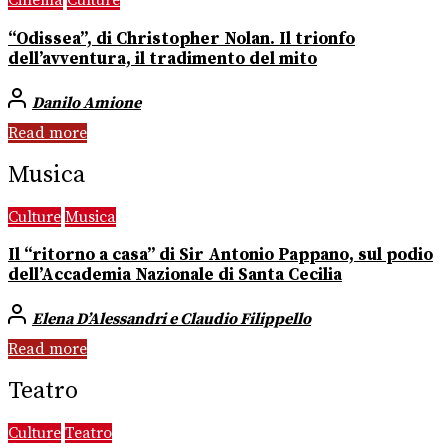
Cinema
Culture
“Odissea”, di Christopher Nolan. Il trionfo
dell’avventura, il tradimento del mito
Danilo Amione
Read more
Musica
Culture
Musica
Il “ritorno a casa” di Sir Antonio Pappano, sul podio
dell’Accademia Nazionale di Santa Cecilia
Elena D’Alessandri e Claudio Filippello
Read more
Teatro
Culture
Teatro