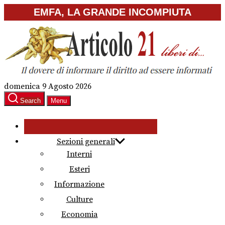
Skip
EMFA, LA GRANDE INCOMPIUTA
to
the
content
domenica 9 Agosto 2026
Search
Menu
Sezioni generali
Interni
Esteri
Informazione
Culture
Economia