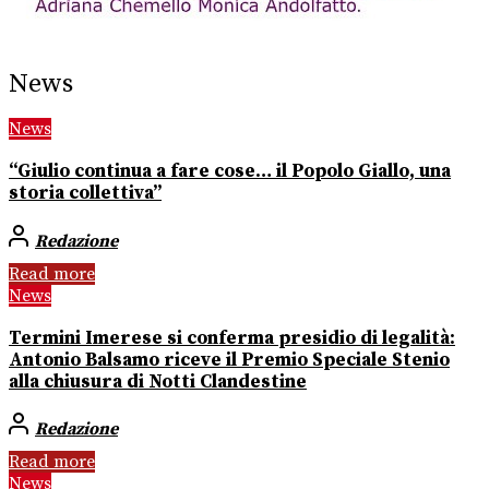
News
News
“Giulio continua a fare cose… il Popolo Giallo, una
storia collettiva”
Redazione
Read more
News
Termini Imerese si conferma presidio di legalità:
Antonio Balsamo riceve il Premio Speciale Stenio
alla chiusura di Notti Clandestine
Redazione
Read more
News