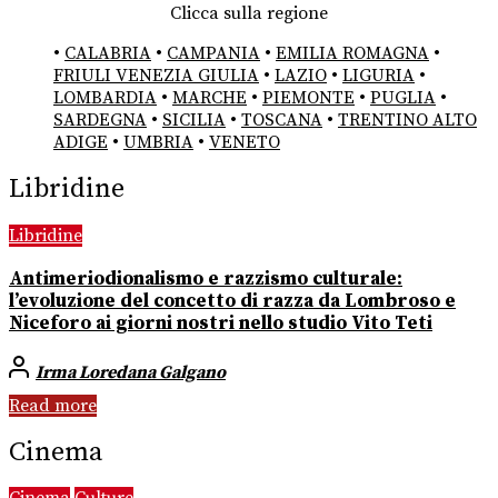
Clicca sulla regione
•
CALABRIA
•
CAMPANIA
•
EMILIA ROMAGNA
•
FRIULI VENEZIA GIULIA
•
LAZIO
•
LIGURIA
•
LOMBARDIA
•
MARCHE
•
PIEMONTE
•
PUGLIA
•
SARDEGNA
•
SICILIA
•
TOSCANA
•
TRENTINO ALTO
ADIGE
•
UMBRIA
•
VENETO
Libridine
Libridine
Antimeriodionalismo e razzismo culturale:
l’evoluzione del concetto di razza da Lombroso e
Niceforo ai giorni nostri nello studio Vito Teti
Irma Loredana Galgano
Read more
Cinema