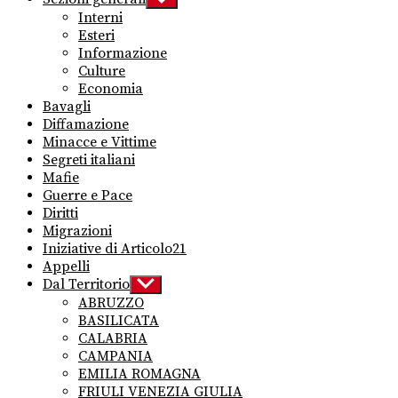
sub
Interni
menu
Esteri
Informazione
Culture
Economia
Bavagli
Diffamazione
Minacce e Vittime
Segreti italiani
Mafie
Guerre e Pace
Diritti
Migrazioni
Iniziative di Articolo21
Appelli
Dal Territorio
Show
sub
ABRUZZO
menu
BASILICATA
CALABRIA
CAMPANIA
EMILIA ROMAGNA
FRIULI VENEZIA GIULIA