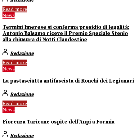
Read more
News
Termini Imerese si conferma presidio di legalità:
Antonio Balsamo riceve il Premio Speciale Stenio
alla chiusura di Notti Clandestine
Redazione
Read more
News
La pastasciutta antifascista di Ronchi dei Legionari
Redazione
Read more
News
Fiorenza Taricone ospite dell’Anpi a Formia
Redazione