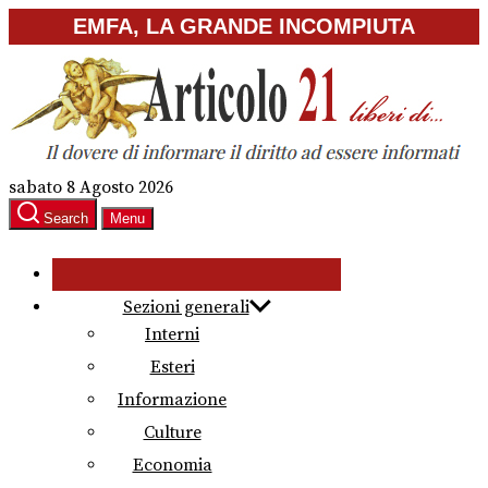
Skip
EMFA, LA GRANDE INCOMPIUTA
to
the
content
sabato 8 Agosto 2026
Search
Menu
Sezioni generali
Interni
Esteri
Informazione
Culture
Economia