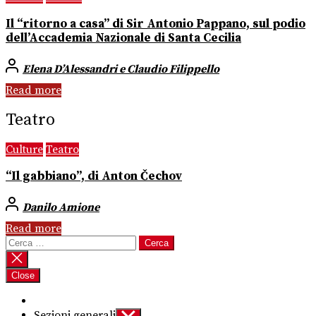
Il “ritorno a casa” di Sir Antonio Pappano, sul podio
dell’Accademia Nazionale di Santa Cecilia
Elena D’Alessandri e Claudio Filippello
Read more
Teatro
Culture
Teatro
“Il gabbiano”, di Anton Čechov
Danilo Amione
Read more
Ricerca
per:
Close
Sezioni generali
Show