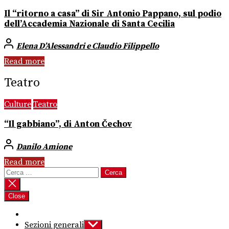
Il “ritorno a casa” di Sir Antonio Pappano, sul podio
dell’Accademia Nazionale di Santa Cecilia
Elena D’Alessandri e Claudio Filippello
Read more
Teatro
Culture
Teatro
“Il gabbiano”, di Anton Čechov
Danilo Amione
Read more
Ricerca
per:
Close
Sezioni generali
Show