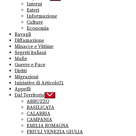
sub
Interni
menu
Esteri
Informazione
Culture
Economia
Bavagli
Diffamazione
Minacce e Vittime
Segreti italiani
Mafie
Guerre e Pace
Diritti
Migrazioni
Iniziative di Articolo21
Appelli
Dal Territorio
Show
sub
ABRUZZO
menu
BASILICATA
CALABRIA
CAMPANIA
EMILIA ROMAGNA
FRIULI VENEZIA GIULIA