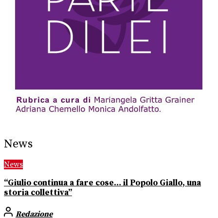
News
News
“Giulio continua a fare cose… il Popolo Giallo, una
storia collettiva”
Redazione