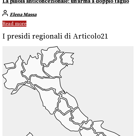
La pillola anticoncezionale: un’arma a doppio taglio
Elena Massa
Read more
I presidi regionali di Articolo21