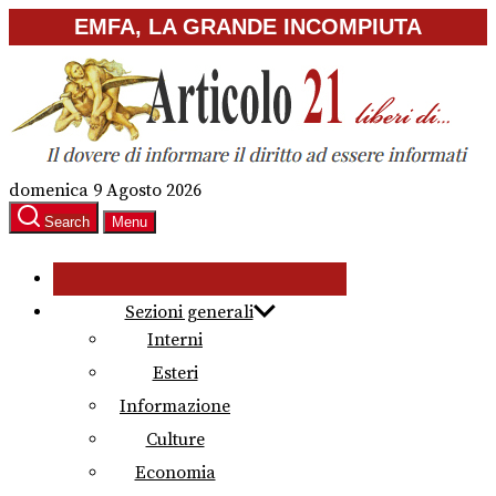
Skip
EMFA, LA GRANDE INCOMPIUTA
to
the
content
domenica 9 Agosto 2026
Search
Menu
Sezioni generali
Interni
Esteri
Informazione
Culture
Economia