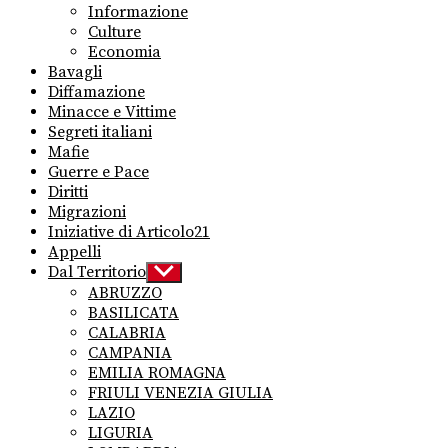
Informazione
Culture
Economia
Bavagli
Diffamazione
Minacce e Vittime
Segreti italiani
Mafie
Guerre e Pace
Diritti
Migrazioni
Iniziative di Articolo21
Appelli
Dal Territorio
Show
sub
ABRUZZO
menu
BASILICATA
CALABRIA
CAMPANIA
EMILIA ROMAGNA
FRIULI VENEZIA GIULIA
LAZIO
LIGURIA