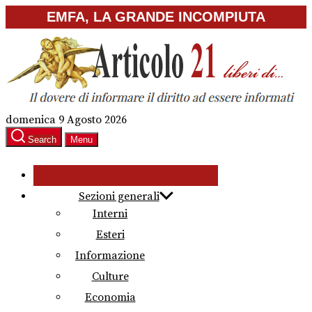
Skip
EMFA, LA GRANDE INCOMPIUTA
to
the
content
domenica 9 Agosto 2026
Search
Menu
Sezioni generali
Interni
Esteri
Informazione
Culture
Economia