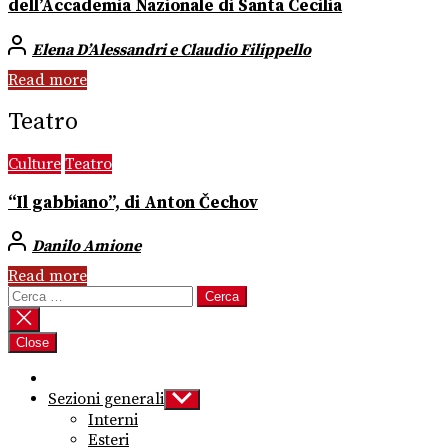
dell’Accademia Nazionale di Santa Cecilia
Elena D’Alessandri e Claudio Filippello
Read more
Teatro
Culture
Teatro
“Il gabbiano”, di Anton Čechov
Danilo Amione
Read more
Ricerca
per:
Close
Sezioni generali
Show
sub
Interni
menu
Esteri