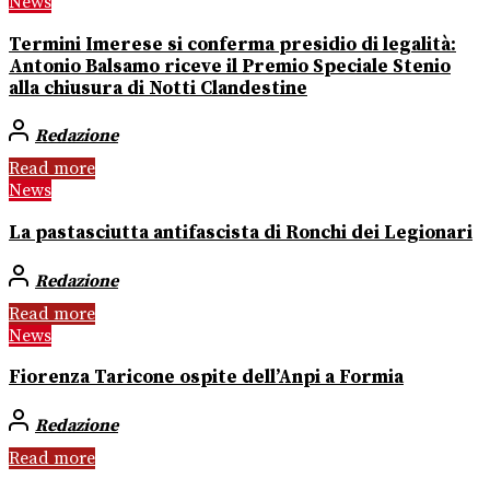
News
Termini Imerese si conferma presidio di legalità:
Antonio Balsamo riceve il Premio Speciale Stenio
alla chiusura di Notti Clandestine
Redazione
Read more
News
La pastasciutta antifascista di Ronchi dei Legionari
Redazione
Read more
News
Fiorenza Taricone ospite dell’Anpi a Formia
Redazione
Read more