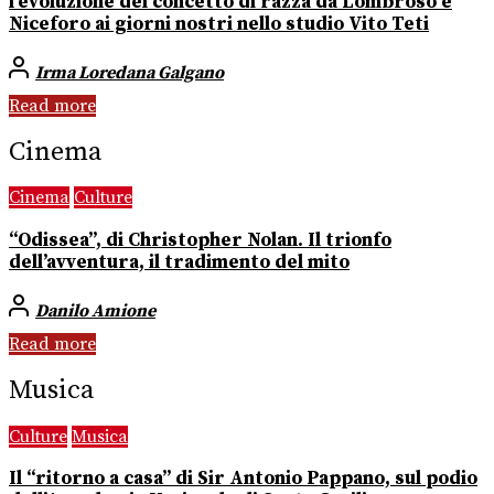
l’evoluzione del concetto di razza da Lombroso e
Niceforo ai giorni nostri nello studio Vito Teti
Irma Loredana Galgano
Read more
Cinema
Cinema
Culture
“Odissea”, di Christopher Nolan. Il trionfo
dell’avventura, il tradimento del mito
Danilo Amione
Read more
Musica
Culture
Musica
Il “ritorno a casa” di Sir Antonio Pappano, sul podio