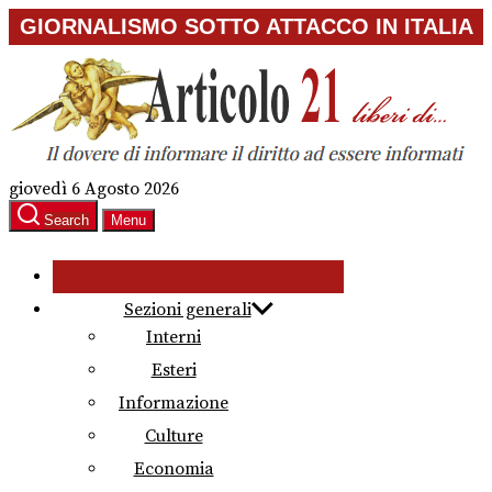
Skip
GIORNALISMO SOTTO ATTACCO IN ITALIA
to
the
content
giovedì 6 Agosto 2026
Search
Menu
Sezioni generali
Interni
Esteri
Informazione
Culture
Economia