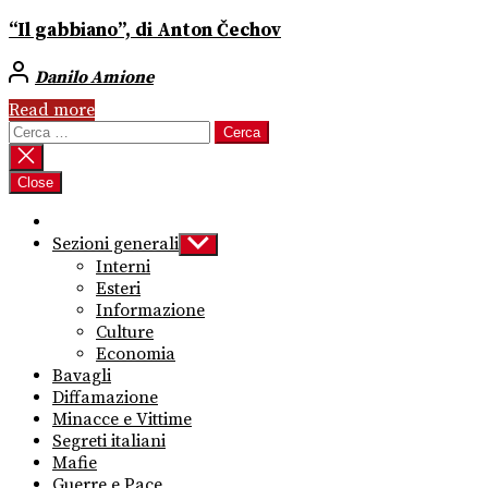
“Il gabbiano”, di Anton Čechov
Danilo Amione
Read more
Ricerca
per:
Close
Sezioni generali
Show
sub
Interni
menu
Esteri
Informazione
Culture
Economia
Bavagli
Diffamazione
Minacce e Vittime
Segreti italiani
Mafie
Guerre e Pace