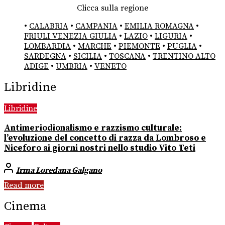
Clicca sulla regione
•
CALABRIA
•
CAMPANIA
•
EMILIA ROMAGNA
•
FRIULI VENEZIA GIULIA
•
LAZIO
•
LIGURIA
•
LOMBARDIA
•
MARCHE
•
PIEMONTE
•
PUGLIA
•
SARDEGNA
•
SICILIA
•
TOSCANA
•
TRENTINO ALTO
ADIGE
•
UMBRIA
•
VENETO
Libridine
Libridine
Antimeriodionalismo e razzismo culturale:
l’evoluzione del concetto di razza da Lombroso e
Niceforo ai giorni nostri nello studio Vito Teti
Irma Loredana Galgano
Read more
Cinema