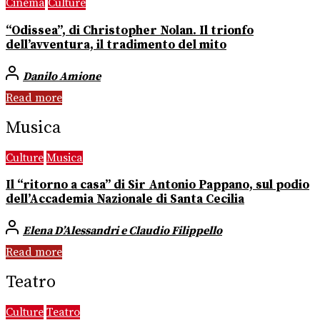
Cinema
Culture
“Odissea”, di Christopher Nolan. Il trionfo
dell’avventura, il tradimento del mito
Danilo Amione
Read more
Musica
Culture
Musica
Il “ritorno a casa” di Sir Antonio Pappano, sul podio
dell’Accademia Nazionale di Santa Cecilia
Elena D’Alessandri e Claudio Filippello
Read more
Teatro
Culture
Teatro