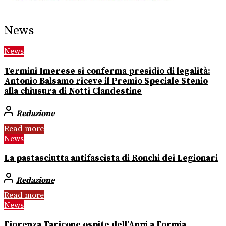
News
News
Termini Imerese si conferma presidio di legalità:
Antonio Balsamo riceve il Premio Speciale Stenio
alla chiusura di Notti Clandestine
Redazione
Read more
News
La pastasciutta antifascista di Ronchi dei Legionari
Redazione
Read more
News
Fiorenza Taricone ospite dell’Anpi a Formia