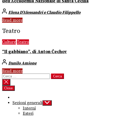
dell’Accademia Nazionale di Santa Cecilia
Elena D’Alessandri e Claudio Filippello
Read more
Teatro
Culture
Teatro
“Il gabbiano”, di Anton Čechov
Danilo Amione
Read more
Ricerca
per:
Close
Sezioni generali
Show
sub
Interni
menu
Esteri