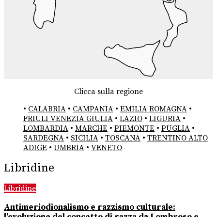
Clicca sulla regione
•
CALABRIA
•
CAMPANIA
•
EMILIA ROMAGNA
•
FRIULI VENEZIA GIULIA
•
LAZIO
•
LIGURIA
•
LOMBARDIA
•
MARCHE
•
PIEMONTE
•
PUGLIA
•
SARDEGNA
•
SICILIA
•
TOSCANA
•
TRENTINO ALTO
ADIGE
•
UMBRIA
•
VENETO
Libridine
Libridine
Antimeriodionalismo e razzismo culturale:
l’evoluzione del concetto di razza da Lombroso e