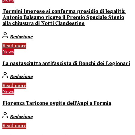
Termini Imerese si conferma presidio di legalità:
Antonio Balsamo riceve il Premio Speciale Stenio
alla chiusura di Notti Clandestine
Redazione
Read more
News
La pastasciutta antifascista di Ronchi dei Legionari
Redazione
Read more
News
Fiorenza Taricone ospite dell’Anpi a Formia
Redazione
Read more