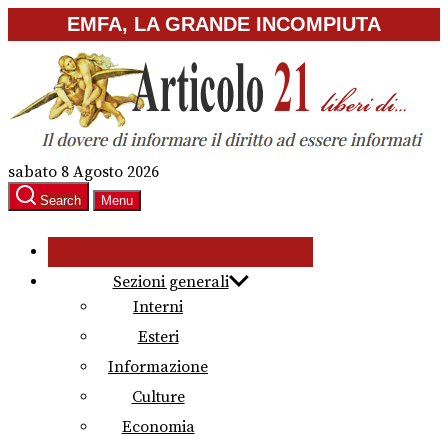
Skip
EMFA, LA GRANDE INCOMPIUTA
to
the
content
sabato 8 Agosto 2026
Search
Menu
Sezioni generali
Interni
Esteri
Informazione
Culture
Economia