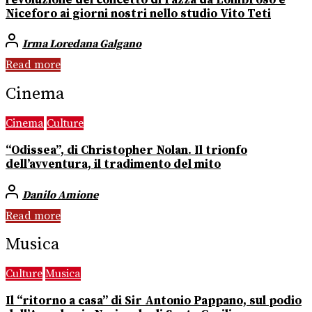
Niceforo ai giorni nostri nello studio Vito Teti
Irma Loredana Galgano
Read more
Cinema
Cinema
Culture
“Odissea”, di Christopher Nolan. Il trionfo
dell’avventura, il tradimento del mito
Danilo Amione
Read more
Musica
Culture
Musica
Il “ritorno a casa” di Sir Antonio Pappano, sul podio