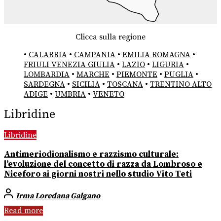
Clicca sulla regione
•
CALABRIA
•
CAMPANIA
•
EMILIA ROMAGNA
•
FRIULI VENEZIA GIULIA
•
LAZIO
•
LIGURIA
•
LOMBARDIA
•
MARCHE
•
PIEMONTE
•
PUGLIA
•
SARDEGNA
•
SICILIA
•
TOSCANA
•
TRENTINO ALTO
ADIGE
•
UMBRIA
•
VENETO
Libridine
Libridine
Antimeriodionalismo e razzismo culturale:
l’evoluzione del concetto di razza da Lombroso e
Niceforo ai giorni nostri nello studio Vito Teti
Irma Loredana Galgano
Read more