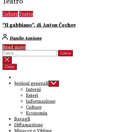
Teatro
Culture
Teatro
“Il gabbiano”, di Anton Čechov
Danilo Amione
Read more
Ricerca
per:
Close
Sezioni generali
Show
sub
Interni
menu
Esteri
Informazione
Culture
Economia
Bavagli
Diffamazione
Minacce e Vittime