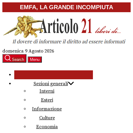
Skip
EMFA, LA GRANDE INCOMPIUTA
to
the
content
domenica 9 Agosto 2026
Search
Menu
Sezioni generali
Interni
Esteri
Informazione
Culture
Economia