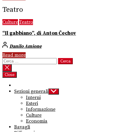
Teatro
Culture
Teatro
“Il gabbiano”, di Anton Čechov
Danilo Amione
Read more
Ricerca
per:
Close
Sezioni generali
Show
sub
Interni
menu
Esteri
Informazione
Culture
Economia
Bavagli