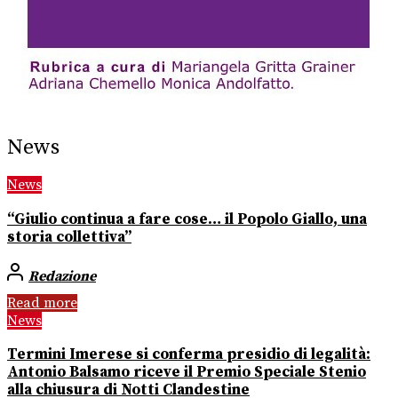
News
News
“Giulio continua a fare cose… il Popolo Giallo, una
storia collettiva”
Redazione
Read more
News
Termini Imerese si conferma presidio di legalità:
Antonio Balsamo riceve il Premio Speciale Stenio
alla chiusura di Notti Clandestine