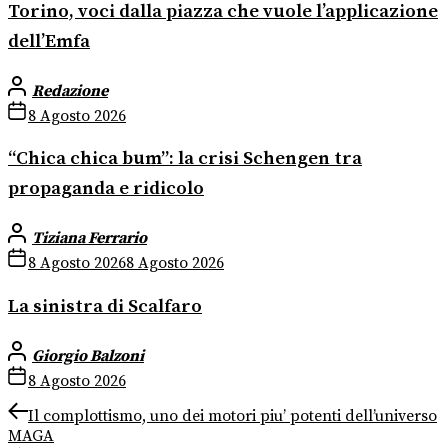
Torino, voci dalla piazza che vuole l’applicazione
dell’Emfa
Redazione
8 Agosto 2026
“Chica chica bum”: la crisi Schengen tra
propaganda e ridicolo
Tiziana Ferrario
8 Agosto 2026
8 Agosto 2026
La sinistra di Scalfaro
Giorgio Balzoni
8 Agosto 2026
Navigazione
Previous
Il complottismo, uno dei motori piu’ potenti dell’universo
post:
MAGA
articoli