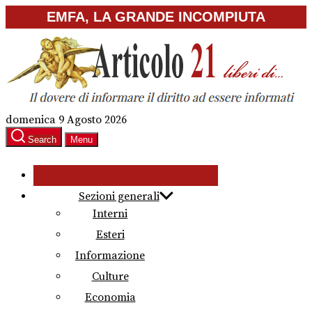
Skip
EMFA, LA GRANDE INCOMPIUTA
to
the
content
domenica 9 Agosto 2026
Search
Menu
Sezioni generali
Interni
Esteri
Informazione
Culture
Economia