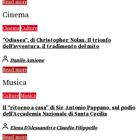
Read more
Cinema
Cinema
Culture
“Odissea”, di Christopher Nolan. Il trionfo
dell’avventura, il tradimento del mito
Danilo Amione
Read more
Musica
Culture
Musica
Il “ritorno a casa” di Sir Antonio Pappano, sul podio
dell’Accademia Nazionale di Santa Cecilia
Elena D’Alessandri e Claudio Filippello
Read more