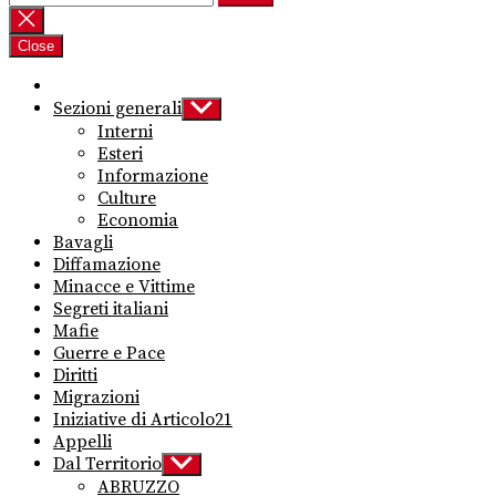
per:
Close
Sezioni generali
Show
sub
Interni
menu
Esteri
Informazione
Culture
Economia
Bavagli
Diffamazione
Minacce e Vittime
Segreti italiani
Mafie
Guerre e Pace
Diritti
Migrazioni
Iniziative di Articolo21
Appelli
Dal Territorio
Show
sub
ABRUZZO