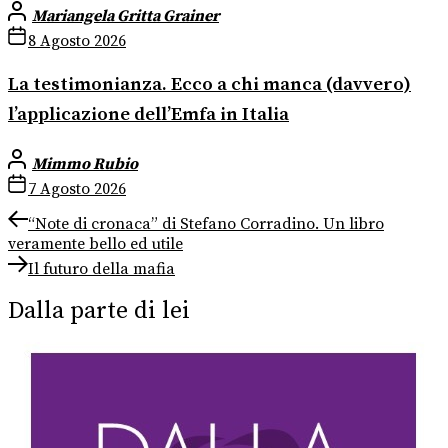
Mariangela Gritta Grainer
8 Agosto 2026
La testimonianza. Ecco a chi manca (davvero)
l’applicazione dell’Emfa in Italia
Mimmo Rubio
7 Agosto 2026
Navigazione
Previous
“Note di cronaca” di Stefano Corradino. Un libro
post:
veramente bello ed utile
articoli
Next
Il futuro della mafia
post:
Dalla parte di lei