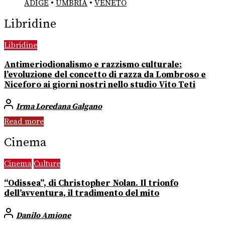
ADIGE
•
UMBRIA
•
VENETO
Libridine
Libridine
Antimeriodionalismo e razzismo culturale:
l’evoluzione del concetto di razza da Lombroso e
Niceforo ai giorni nostri nello studio Vito Teti
Irma Loredana Galgano
Read more
Cinema
Cinema
Culture
“Odissea”, di Christopher Nolan. Il trionfo
dell’avventura, il tradimento del mito
Danilo Amione