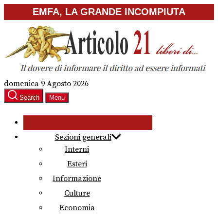
Skip
EMFA, LA GRANDE INCOMPIUTA
to
the
content
domenica 9 Agosto 2026
Search
Menu
Sezioni generali
Interni
Esteri
Informazione
Culture
Economia