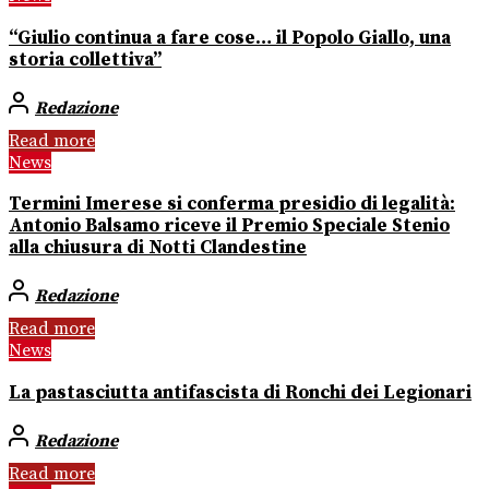
“Giulio continua a fare cose… il Popolo Giallo, una
storia collettiva”
Redazione
Read more
News
Termini Imerese si conferma presidio di legalità:
Antonio Balsamo riceve il Premio Speciale Stenio
alla chiusura di Notti Clandestine
Redazione
Read more
News
La pastasciutta antifascista di Ronchi dei Legionari
Redazione
Read more