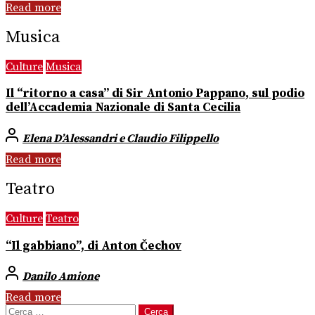
Read more
Musica
Culture
Musica
Il “ritorno a casa” di Sir Antonio Pappano, sul podio
dell’Accademia Nazionale di Santa Cecilia
Elena D’Alessandri e Claudio Filippello
Read more
Teatro
Culture
Teatro
“Il gabbiano”, di Anton Čechov
Danilo Amione
Read more
Ricerca