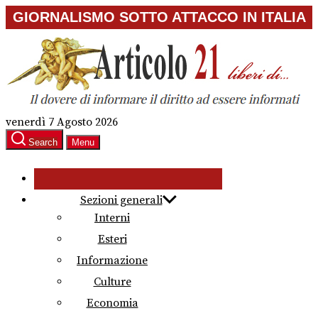
Skip
GIORNALISMO SOTTO ATTACCO IN ITALIA
to
the
content
venerdì 7 Agosto 2026
Search
Menu
Sezioni generali
Interni
Esteri
Informazione
Culture
Economia