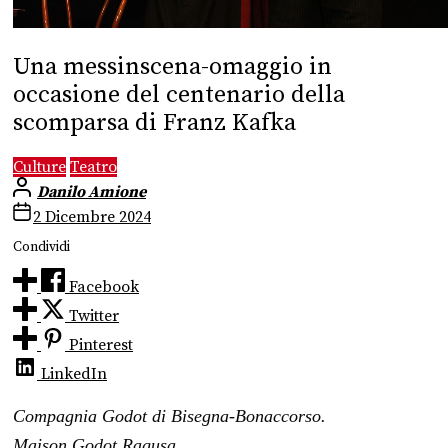
Una messinscena-omaggio in
occasione del centenario della
scomparsa di Franz Kafka
Culture
Teatro
Danilo Amione
2 Dicembre 2024
Condividi
Facebook
Twitter
Pinterest
LinkedIn
Compagnia Godot di Bisegna-Bonaccorso.
Maison Godot Ragusa.