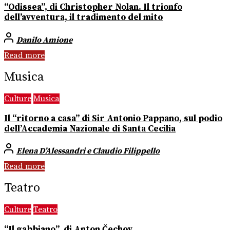
“Odissea”, di Christopher Nolan. Il trionfo
dell’avventura, il tradimento del mito
Danilo Amione
Read more
Musica
Culture
Musica
Il “ritorno a casa” di Sir Antonio Pappano, sul podio
dell’Accademia Nazionale di Santa Cecilia
Elena D’Alessandri e Claudio Filippello
Read more
Teatro
Culture
Teatro
“Il gabbiano”, di Anton Čechov