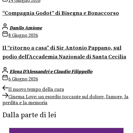
14 Giugno 2026
“Compagnia Godot” di Bisegna e Bonaccorso
Danilo Amione
8 Giugno 2026
Il “ritorno a casa” di Sir Antonio Pappano, sul
podio dell’Accademia Nazionale di Santa Cecilia
Elena D’Alessandri e Claudio Filippello
6 Giugno 2026
Navigazione
Previous
Il nuovo tempo della cura
post:
Next
articoli
Cinema Love: un esordio toccante sul dolore, l’amore, la
post:
perdita e la memoria
Dalla parte di lei