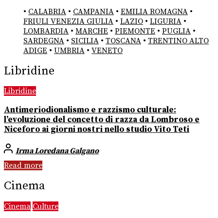
•
CALABRIA
•
CAMPANIA
•
EMILIA ROMAGNA
•
FRIULI VENEZIA GIULIA
•
LAZIO
•
LIGURIA
•
LOMBARDIA
•
MARCHE
•
PIEMONTE
•
PUGLIA
•
SARDEGNA
•
SICILIA
•
TOSCANA
•
TRENTINO ALTO
ADIGE
•
UMBRIA
•
VENETO
Libridine
Libridine
Antimeriodionalismo e razzismo culturale:
l’evoluzione del concetto di razza da Lombroso e
Niceforo ai giorni nostri nello studio Vito Teti
Irma Loredana Galgano
Read more
Cinema
Cinema
Culture