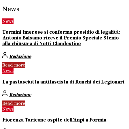
News
News
Termini Imerese si conferma presidio di legalità:
Antonio Balsamo riceve il Premio Speciale Stenio
alla chiusura di Notti Clandestine
Redazione
Read more
News
La pastasciutta antifascista di Ronchi dei Legionari
Redazione
Read more
News
Fiorenza Taricone ospite dell’Anpi a Formia