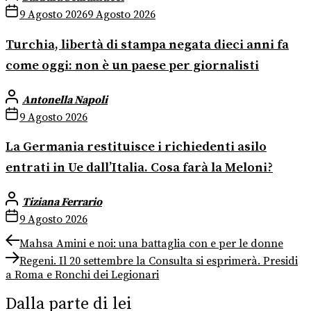
9 Agosto 2026
9 Agosto 2026
Turchia, libertà di stampa negata dieci anni fa
come oggi: non è un paese per giornalisti
Antonella Napoli
9 Agosto 2026
La Germania restituisce i richiedenti asilo
entrati in Ue dall’Italia. Cosa farà la Meloni?
Tiziana Ferrario
9 Agosto 2026
Navigazione
Previous
Mahsa Amini e noi: una battaglia con e per le donne
post:
Next
articoli
Regeni. Il 20 settembre la Consulta si esprimerà. Presidi
post:
a Roma e Ronchi dei Legionari
Dalla parte di lei