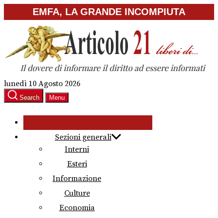
Skip
EMFA, LA GRANDE INCOMPIUTA
to
the
content
lunedì 10 Agosto 2026
Search
Menu
Sezioni generali
Interni
Esteri
Informazione
Culture
Economia