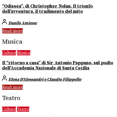
“Odissea”, di Christopher Nolan. Il trionfo
dell’avventura, il tradimento del mito
Danilo Amione
Read more
Musica
Culture
Musica
Il “ritorno a casa” di Sir Antonio Pappano, sul podio
dell’Accademia Nazionale di Santa Cecilia
Elena D’Alessandri e Claudio Filippello
Read more
Teatro
Culture
Teatro