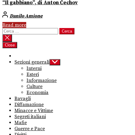
“Il gabbiano”, di Anton Čechov
Danilo Amione
Read more
Ricerca
per:
Close
Sezioni generali
Show
sub
Interni
menu
Esteri
Informazione
Culture
Economia
Bavagli
Diffamazione
Minacce e Vittime
Segreti italiani
Mafie
Guerre e Pace
Diritti