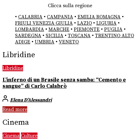
Clicca sulla regione
•
CALABRIA
•
CAMPANIA
•
EMILIA ROMAGNA
•
FRIULI VENEZIA GIULIA
•
LAZIO
•
LIGURIA
•
LOMBARDIA
•
MARCHE
•
PIEMONTE
•
PUGLIA
•
SARDEGNA
•
SICILIA
•
TOSCANA
•
TRENTINO ALTO
ADIGE
•
UMBRIA
•
VENETO
Libridine
Libridine
L’inferno di un Brasile senza samba: “Cemento e
sangue” di Carlo Calabrò
Elena D’Alessandri
Read more
Cinema
Cinema
Culture