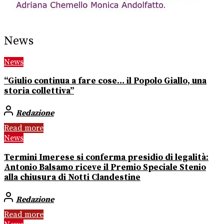
News
News
“Giulio continua a fare cose… il Popolo Giallo, una
storia collettiva”
Redazione
Read more
News
Termini Imerese si conferma presidio di legalità:
Antonio Balsamo riceve il Premio Speciale Stenio
alla chiusura di Notti Clandestine
Redazione
Read more